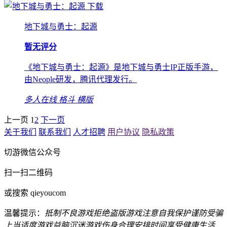
下载
地下城与勇士：起源
暂无评分
《地下城与勇士：起源》是地下城与勇士IP正版手游，
由Neople研发，腾讯代理发行。
多人在线
格斗
横版
上一页
1
2
下一页
关于我们
联系我们
人才招聘
用户协议
隐私政策
切游微信公众号
扫一扫二维码
或搜索 qieyoucom
温馨提示：
抵制不良游戏
拒绝盗版游戏
注意自我保护
谨防受骗
上当
适度游戏益脑
沉迷游戏伤身
合理安排时间
享受健康生活