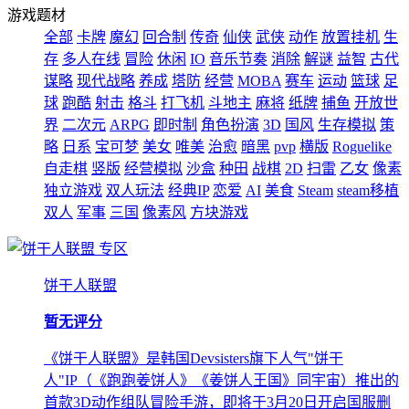
游戏题材
全部
卡牌
魔幻
回合制
传奇
仙侠
武侠
动作
放置挂机
生
存
多人在线
冒险
休闲
IO
音乐节奏
消除
解谜
益智
古代
谋略
现代战略
养成
塔防
经营
MOBA
赛车
运动
篮球
足
球
跑酷
射击
格斗
打飞机
斗地主
麻将
纸牌
捕鱼
开放世
界
二次元
ARPG
即时制
角色扮演
3D
国风
生存模拟
策
略
日系
宝可梦
美女
唯美
治愈
暗黑
pvp
横版
Roguelike
自走棋
竖版
经营模拟
沙盒
种田
战棋
2D
扫雷
乙女
像素
独立游戏
双人玩法
经典IP
恋爱
AI
美食
Steam
steam移植
双人
军事
三国
像素风
方块游戏
专区
饼干人联盟
暂无评分
《饼干人联盟》是韩国Devsisters旗下人气"饼干
人"IP（《跑跑姜饼人》《姜饼人王国》同宇宙）推出的
首款3D动作组队冒险手游，即将于3月20日开启国服删