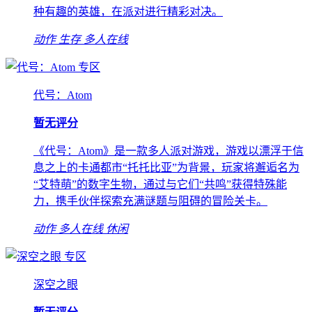
种有趣的英雄，在派对进行精彩对决。
动作
生存
多人在线
专区
代号：Atom
暂无评分
《代号：Atom》是一款多人派对游戏，游戏以漂浮于信
息之上的卡通都市“托托比亚”为背景，玩家将邂逅名为
“艾特萌”的数字生物，通过与它们“共鸣”获得特殊能
力，携手伙伴探索充满谜题与阻碍的冒险关卡。
动作
多人在线
休闲
专区
深空之眼