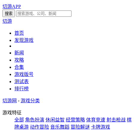
切游APP
切游
首页
发现游戏
新闻
攻略
合集
游戏版号
测试表
排行榜
切游网
›
游戏分类
游戏特征
全部
角色扮演
休闲益智
经营策略
体育竞速
射击枪战
棋
牌桌游
动作冒险
音乐舞蹈
冒险解谜
卡牌游戏