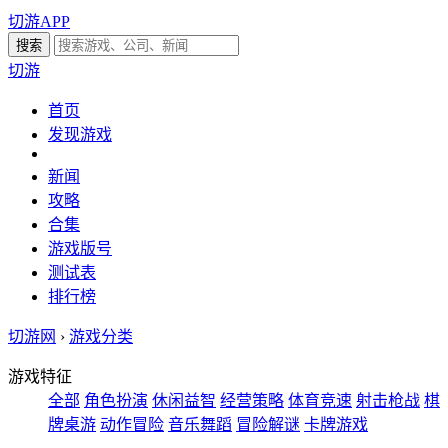
切游APP
切游
首页
发现游戏
新闻
攻略
合集
游戏版号
测试表
排行榜
切游网
›
游戏分类
游戏特征
全部
角色扮演
休闲益智
经营策略
体育竞速
射击枪战
棋
牌桌游
动作冒险
音乐舞蹈
冒险解谜
卡牌游戏