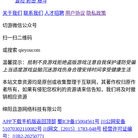
冒险
射击
格斗
关于我们
联系我们
人才招聘
用户协议
隐私政策
切游微信公众号
扫一扫二维码
或搜索 qieyoucom
温馨提示：
抵制不良游戏
拒绝盗版游戏
注意自我保护
谨防受骗
上当
适度游戏益脑
沉迷游戏伤身
合理安排时间
享受健康生活
本站文章资源均是原创或收集整理于互联网，其著作权归原作
者所有，如果有侵犯您权利的资源请来信告知，我们将及时撤
销相应资源
绵阳且游网络科技有限公司
APP下载
手机版
返回顶部
蜀ICP备15004561号
川公网安备
51070302110082号
川网文〔2015〕1783-048号
经营许可证编
号：川B2-20250771