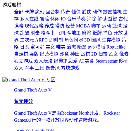
游戏题材
全部
卡牌
魔幻
回合制
传奇
仙侠
武侠
动作
放置挂机
生
存
多人在线
冒险
休闲
IO
音乐节奏
消除
解谜
益智
古代
谋略
现代战略
养成
塔防
经营
MOBA
赛车
运动
篮球
足
球
跑酷
射击
格斗
打飞机
斗地主
麻将
纸牌
捕鱼
开放世
界
二次元
ARPG
即时制
角色扮演
3D
国风
生存模拟
策
略
日系
宝可梦
美女
唯美
治愈
暗黑
pvp
横版
Roguelike
自走棋
竖版
经营模拟
沙盒
种田
战棋
2D
扫雷
乙女
像素
独立游戏
双人玩法
经典IP
恋爱
AI
美食
Steam
steam移植
双人
军事
三国
像素风
方块游戏
专区
Grand Theft Auto V
暂无评分
Grand Theft Auto V是由Rockstar North开发、Rockstar
Games发行的一款开放世界动作冒险游戏。