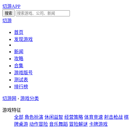
切游APP
切游
首页
发现游戏
新闻
攻略
合集
游戏版号
测试表
排行榜
切游网
›
游戏分类
游戏特征
全部
角色扮演
休闲益智
经营策略
体育竞速
射击枪战
棋
牌桌游
动作冒险
音乐舞蹈
冒险解谜
卡牌游戏