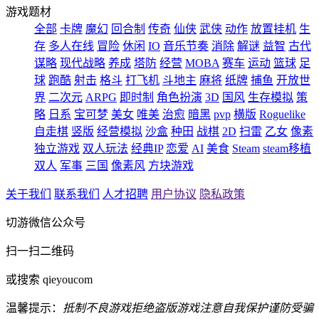
游戏题材
全部
卡牌
魔幻
回合制
传奇
仙侠
武侠
动作
放置挂机
生
存
多人在线
冒险
休闲
IO
音乐节奏
消除
解谜
益智
古代
谋略
现代战略
养成
塔防
经营
MOBA
赛车
运动
篮球
足
球
跑酷
射击
格斗
打飞机
斗地主
麻将
纸牌
捕鱼
开放世
界
二次元
ARPG
即时制
角色扮演
3D
国风
生存模拟
策
略
日系
宝可梦
美女
唯美
治愈
暗黑
pvp
横版
Roguelike
自走棋
竖版
经营模拟
沙盒
种田
战棋
2D
扫雷
乙女
像素
独立游戏
双人玩法
经典IP
恋爱
AI
美食
Steam
steam移植
双人
军事
三国
像素风
方块游戏
关于我们
联系我们
人才招聘
用户协议
隐私政策
切游微信公众号
扫一扫二维码
或搜索 qieyoucom
温馨提示：
抵制不良游戏
拒绝盗版游戏
注意自我保护
谨防受骗