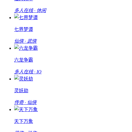
多人在线 · 休闲
七界梦谭
仙侠 · 武侠
六龙争霸
多人在线 · IO
灵妖劫
传奇 · 仙侠
天下万象