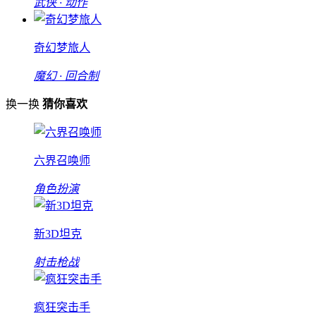
武侠 · 动作
奇幻梦旅人
魔幻 · 回合制
换一换
猜你喜欢
六界召唤师
角色扮演
新3D坦克
射击枪战
疯狂突击手