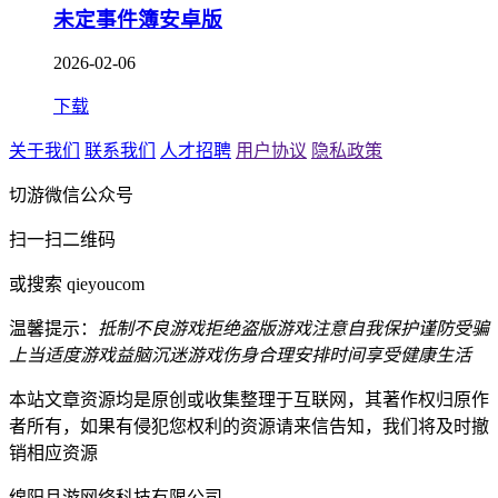
未定事件簿安卓版
2026-02-06
下载
关于我们
联系我们
人才招聘
用户协议
隐私政策
切游微信公众号
扫一扫二维码
或搜索 qieyoucom
温馨提示：
抵制不良游戏
拒绝盗版游戏
注意自我保护
谨防受骗
上当
适度游戏益脑
沉迷游戏伤身
合理安排时间
享受健康生活
本站文章资源均是原创或收集整理于互联网，其著作权归原作
者所有，如果有侵犯您权利的资源请来信告知，我们将及时撤
销相应资源
绵阳且游网络科技有限公司