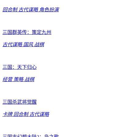
回合制
古代谋略
角色扮演
三国群英传：策定九州
古代谋略
国风
战棋
三国：天下归心
经营
策略
战棋
三国杀武将觉醒
卡牌
回合制
古代谋略
三国志幻想大陆2：枭之歌