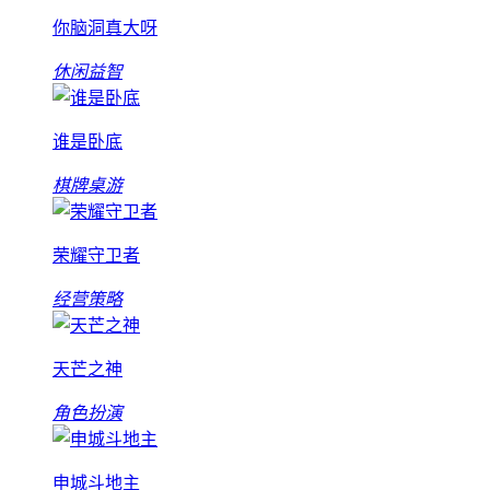
你脑洞真大呀
休闲益智
谁是卧底
棋牌桌游
荣耀守卫者
经营策略
天芒之神
角色扮演
申城斗地主