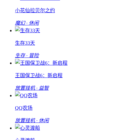
小花仙拉贝尔之约
魔幻 · 休闲
生存33天
生存 · 冒险
王国保卫战6：新启程
放置挂机 · 益智
QQ农场
放置挂机 · 休闲