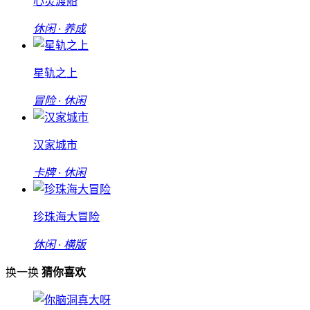
心灵渡船
休闲 · 养成
星轨之上
冒险 · 休闲
汉家城市
卡牌 · 休闲
珍珠海大冒险
休闲 · 横版
换一换
猜你喜欢