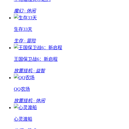
魔幻 · 休闲
生存33天
生存 · 冒险
王国保卫战6：新启程
放置挂机 · 益智
QQ农场
放置挂机 · 休闲
心灵渡船