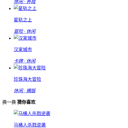
休闲 · 养成
星轨之上
冒险 · 休闲
汉家城市
卡牌 · 休闲
珍珠海大冒险
休闲 · 横版
换一换
猜你喜欢
马桶人杀戮逆袭