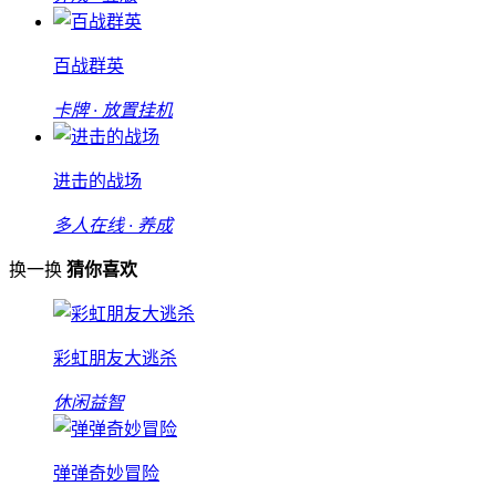
百战群英
卡牌 · 放置挂机
进击的战场
多人在线 · 养成
换一换
猜你喜欢
彩虹朋友大逃杀
休闲益智
弹弹奇妙冒险