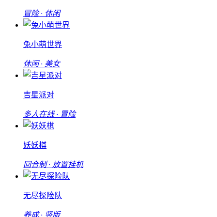
冒险 · 休闲
兔小萌世界
休闲 · 美女
吉星派对
多人在线 · 冒险
妖妖棋
回合制 · 放置挂机
无尽探险队
养成 · 竖版