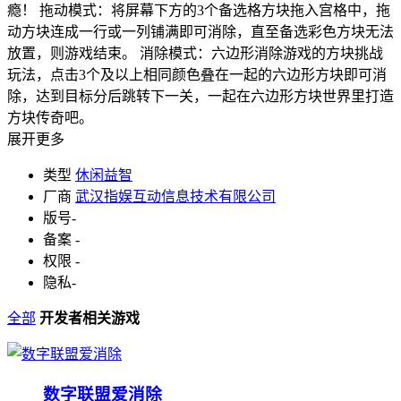
瘾！ 拖动模式：将屏幕下方的3个备选格方块拖入宫格中，拖
动方块连成一行或一列铺满即可消除，直至备选彩色方块无法
放置，则游戏结束。 消除模式：六边形消除游戏的方块挑战
玩法，点击3个及以上相同颜色叠在一起的六边形方块即可消
除，达到目标分后跳转下一关，一起在六边形方块世界里打造
方块传奇吧。
展开更多
类型
休闲益智
厂商
武汉指娱互动信息技术有限公司
版号
-
备案
-
权限
-
隐私
-
全部
开发者相关游戏
数字联盟爱消除