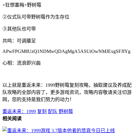
+狂想塞梅+野树莓
②仪式队可带野树莓作为生存位
③其他队也可带
共鸣：可调餍足
APwFPGM8UzQ1NDMwQDAgMgA5ASUiOwNMJExgSFJIYg
心相：流浪即兴曲
以上就是重返未来：1999野树莓复刻攻略，抽取建议及养成配
队攻略的全部内容了，更多游戏资讯，攻略内容敬请关注切游
网，您的支持是我们努力的动力！
重返未来：1999
复刻
配队
野树莓
相关阅读