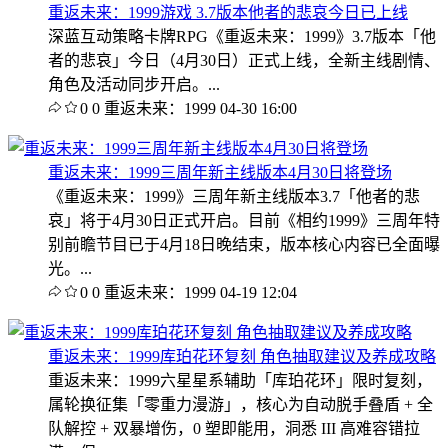
重返未来：1999游戏 3.7版本他者的悲哀今日已上线
深蓝互动策略卡牌RPG《重返未来：1999》3.7版本「他
者的悲哀」今日（4月30日）正式上线，全新主线剧情、
角色及活动同步开启。...
0
0
重返未来：1999
04-30 16:00
重返未来：1999三周年新主线版本4月30日将登场
《重返未来：1999》三周年新主线版本3.7「他者的悲
哀」将于4月30日正式开启。目前《相约1999》三周年特
别前瞻节目已于4月18日晚结束，版本核心内容已全面曝
光。...
0
0
重返未来：1999
04-19 12:04
重返未来：1999库珀花环复刻 角色抽取建议及养成攻略
重返未来：1999六星星系辅助「库珀花环」限时复刻，
属轮换征集「零重力漫游」，核心为自动脱手叠盾 + 全
队解控 + 双暴增伤，0 塑即能用，洞悉 III 高难容错拉