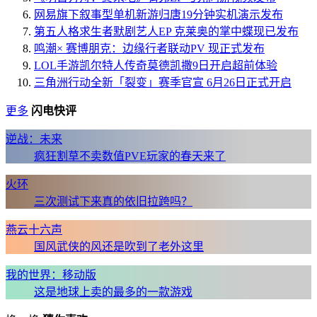
网易旗下叙事型单机新游归唐19分钟实机演示发布
第五人格求生者默剧艺人EP 克莱奥的掌中蝶现已发布
鸣潮× 赛博朋克：边缘行者联动PV 现正式发布
LOL手游凯尔特人传奇莫德凯撒9日开启超前体验
三角洲行动全新「裂变」赛季官宣 6月26日正式开启
更多
闪电快评
逆战：未来
疯狂割草不卖数值PVE玩家的春天来了
火环
三次测试下来真的依旧拉跨吗？
燕云十六声
国风武侠的风还是吹到了老外这里
我的世界：移动版
这是地球上卖的最多的一款游戏