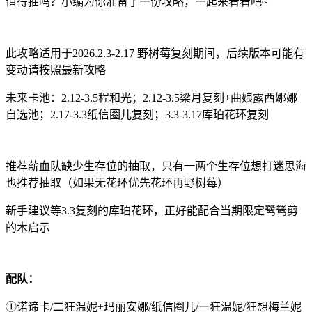
值得抽吗？小编为你准备了一份攻略，一起来看看吧~
此攻略适用于2026.2.3-2.17 野树莓复刻期间，后续版本可能有
变动请按照最新攻略
未来卡池：2.12-3.5程和光；2.12-3.5梁月复刻+曲娘露西娜娜
自选池；2.17-3.3纸信圈儿复刻；3.3-3.17库珀花环复刻
推荐薪血队缺少生存位的抽取，只有一两个生存位想打迷思海
也推荐抽取（如果无花环优先花环再野树莓）
新手建议等3.3复刻的库珀花环，正好能配合当期限定鹭鸶剪
的木启示
配队：
①诺谛卡/二狂温妮+玛丽安娜/纸信圈儿/一狂温妮/狂想梅兰妮