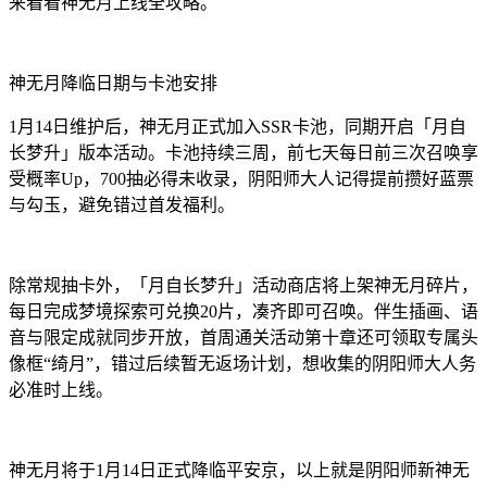
来看看神无月上线全攻略。
神无月降临日期与卡池安排
1月14日维护后，神无月正式加入SSR卡池，同期开启「月自
长梦升」版本活动。卡池持续三周，前七天每日前三次召唤享
受概率Up，700抽必得未收录，阴阳师大人记得提前攒好蓝票
与勾玉，避免错过首发福利。
除常规抽卡外，「月自长梦升」活动商店将上架神无月碎片，
每日完成梦境探索可兑换20片，凑齐即可召唤。伴生插画、语
音与限定成就同步开放，首周通关活动第十章还可领取专属头
像框“绮月”，错过后续暂无返场计划，想收集的阴阳师大人务
必准时上线。
神无月将于1月14日正式降临平安京，以上就是阴阳师新神无