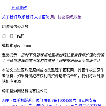
经营策略
关于我们
联系我们
人才招聘
用户协议
隐私政策
切游微信公众号
扫一扫二维码
或搜索 qieyoucom
温馨提示：
抵制不良游戏
拒绝盗版游戏
注意自我保护
谨防受骗
上当
适度游戏益脑
沉迷游戏伤身
合理安排时间
享受健康生活
本站文章资源均是原创或收集整理于互联网，其著作权归原作
者所有，如果有侵犯您权利的资源请来信告知，我们将及时撤
销相应资源
绵阳且游网络科技有限公司
APP下载
手机版
返回顶部
蜀ICP备15004561号
川公网安备