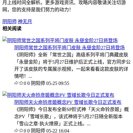
月上线时间全解析。更多游戏资讯、攻略内容敬请关注切游
网，您的支持是我们努力的动力！
阴阳师
神无月
相关阅读
阴阳师常世之国系列平将门皮肤 永昼金阶27日将登场
《阴阳师》全新「常世之国」高级系列平将门典藏皮肤
「永昼金阶」将于5月27日维护后正式上线，官方同步公
开了该皮肤的专属展示视频，一起来看看这款皮肤的详
情吧！...
0
0
阴阳师
05-25 09:55
阴阳师天火命铃彦姬概念PV 雪域长歌今日正式发布
《阴阳师》今日发布全新SP阶式神「天火命铃彦姬」概
念PV「雪域长歌」，该式神将于5月27日随全新版本
「雪山之章·执火燎原」正式上线。...
0
0
阴阳师
05-22 16:04