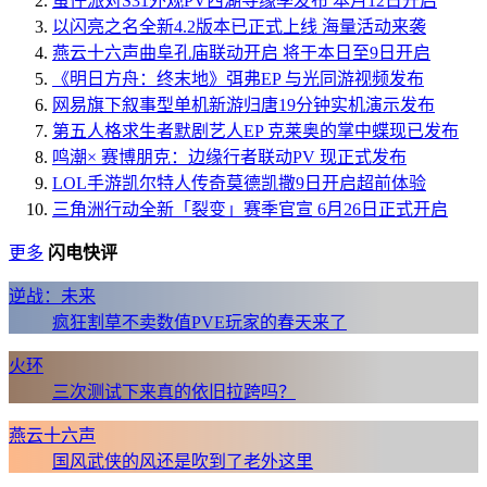
蛋仔派对S31外观PV西湖寻缘季发布 本月12日开启
以闪亮之名全新4.2版本已正式上线 海量活动来袭
燕云十六声曲阜孔庙联动开启 将于本日至9日开启
《明日方舟：终末地》弭弗EP 与光同游视频发布
网易旗下叙事型单机新游归唐19分钟实机演示发布
第五人格求生者默剧艺人EP 克莱奥的掌中蝶现已发布
鸣潮× 赛博朋克：边缘行者联动PV 现正式发布
LOL手游凯尔特人传奇莫德凯撒9日开启超前体验
三角洲行动全新「裂变」赛季官宣 6月26日正式开启
更多
闪电快评
逆战：未来
疯狂割草不卖数值PVE玩家的春天来了
火环
三次测试下来真的依旧拉跨吗？
燕云十六声
国风武侠的风还是吹到了老外这里