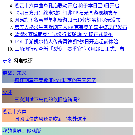
燕云十六声曲阜孔庙联动开启 将于本日至9日开启
《明日方舟：终末地》弭弗EP 与光同游视频发布
网易旗下叙事型单机新游归唐19分钟实机演示发布
第五人格求生者默剧艺人EP 克莱奥的掌中蝶现已发布
鸣潮× 赛博朋克：边缘行者联动PV 现正式发布
LOL手游凯尔特人传奇莫德凯撒9日开启超前体验
三角洲行动全新「裂变」赛季官宣 6月26日正式开启
更多
闪电快评
逆战：未来
疯狂割草不卖数值PVE玩家的春天来了
火环
三次测试下来真的依旧拉跨吗？
燕云十六声
国风武侠的风还是吹到了老外这里
我的世界：移动版