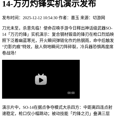
14-万刃灼锋实机演示发布
发布时间：2025-12-12 10:54:30
作者：墨玉
来源：切游网
刀光未至，杀意先临！使命召唤手游今日释出神话级武器SO-
14「万刃灼锋」实机演示：复合钢材锻造的锋刃在枪口烈焰映
照下泛着幽蓝寒光，开火瞬间弹链化作灼热钢雨，命中后触发
“刃影灼痕”特效，敌人倒地瞬间刀阵碎裂，冷兵器恐惧再度席
卷战场！
演示片中，SO-14在据点争夺模式大杀四方：中距离四连点射
速稳定，枪口仅小幅跳动；被动技能「灼锋之刃」叠满三层