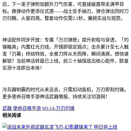
后，下一发子弹附加额外刀气伤害，可直接破盾带走满甲目
标。换弹动作更添仪式感——战士反手抽刃，弹仓弹出同时刀
刃归鞘，火星四溅，整套动作仅需2.1秒，兼顾实战与观赏。
神话配件同步开放：专属「万刃弹匣」提升射程与穿透，「灼
锋瞄具」内置红光刃线，开镜即锁定弱点；击杀累计至七人触
发「刃幕」终结特效，全景刀阵从天而降，瞬间清屏。想快速
解锁？当前神话转盘已上线，前三十抽保底出核心配件，欧皇
实测十连即出本体！
冷兵器制霸的时代从未远去，只需扣动扳机，万刃即刻灼锋。
更多使命召唤手游神话武器情报，持续关注切游网！
武器
使命召唤手游
SO-14-万刃灼锋
相关阅读