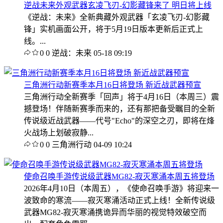
逆战未来外观武器玄凌飞刃-幻影藏锋来了 明日将上线
《逆战：未来》全新典藏外观武器「玄凌飞刃-幻影藏
锋」实机画面公开，将于5月19日版本更新后正式上
线。...
0
0
逆战：未来
05-18 09:19
三角洲行动新赛季本月16日将登场 新近战武器预宣
三角洲行动全新赛季「回声」将于4月16日（本周三）震
撼登场！伴随新赛季而来的，还有那把备受瞩目的全新
传说级近战武器——代号"Echo"的深空之刃，即将在烽
火战场上划破寂静...
0
0
三角洲行动
04-09 10:24
使命召唤手游传说级武器MG82-寂灭寒涌本周五将登场
2026年4月10日（本周五），《使命召唤手游》将迎来一
波致命的寒流——寂灭寒涌活动正式上线！全新传说级
武器MG82-寂灭寒涌携诡异而华丽的视觉特效破空而