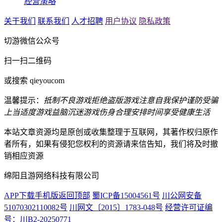
经营策略
关于我们
联系我们
人才招聘
用户协议
隐私政策
切游微信公众号
扫一扫二维码
或搜索 qieyoucom
温馨提示：
抵制不良游戏
拒绝盗版游戏
注意自我保护
谨防受骗
上当
适度游戏益脑
沉迷游戏伤身
合理安排时间
享受健康生活
本站文章资源均是原创或收集整理于互联网，其著作权归原作
者所有，如果有侵犯您权利的资源请来信告知，我们将及时撤
销相应资源
绵阳且游网络科技有限公司
APP下载
手机版
返回顶部
蜀ICP备15004561号
川公网安备
51070302110082号
川网文〔2015〕1783-048号
经营许可证编
号：川B2-20250771