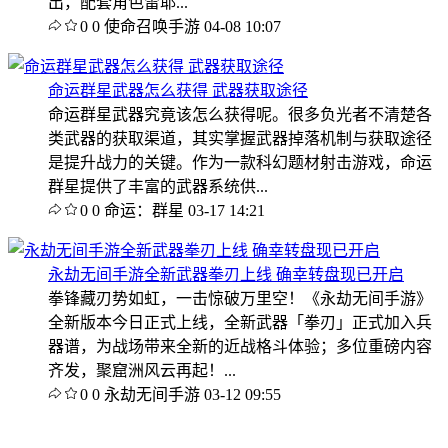
出，配套角色雷耶...
0
0
使命召唤手游
04-08 10:07
命运群星武器怎么获得 武器获取途径
命运群星武器究竟该怎么获得呢。很多负光者不清楚各
类武器的获取渠道，其实掌握武器掉落机制与获取途径
是提升战力的关键。作为一款科幻题材射击游戏，命运
群星提供了丰富的武器系统供...
0
0
命运：群星
03-17 14:21
永劫无间手游全新武器拳刃上线 确幸转盘现已开启
拳锋藏刃势如虹，一击惊破万里空！《永劫无间手游》
全新版本今日正式上线，全新武器「拳刃」正式加入兵
器谱，为战场带来全新的近战格斗体验；多位重磅内容
齐发，聚窟洲风云再起！...
0
0
永劫无间手游
03-12 09:55