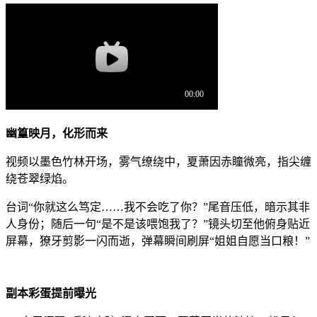
幽篁映月，化形而来
视频以墨色竹林开场，雾气缭绕中，夏萧因赤瞳微亮，指尖缠
绕苍翠绿焰。
台词“你就这么笃定……我不会吃了你？”尾音压低，暗示其非
人身份；随后一句“是不是该喂饱我了？”镜头切至他俯身贴近
屏幕，獠牙剪影一闪而逝，弹幕瞬间刷屏“姐姐自愿当口粮！”
副本彩蛋提前曝光