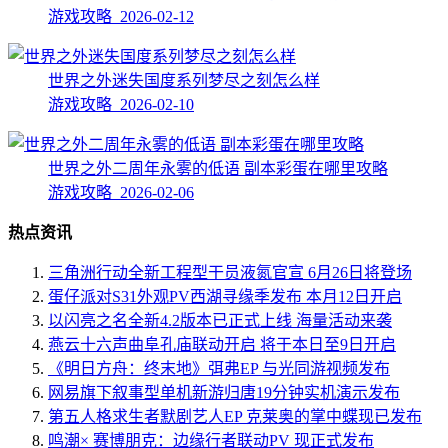
游戏攻略 2026-02-12
世界之外迷失国度系列梦尽之刻怎么样
游戏攻略 2026-02-10
世界之外二周年永雾的低语 副本彩蛋在哪里攻略
游戏攻略 2026-02-06
热点资讯
三角洲行动全新工程型干员液氮官宣 6月26日将登场
蛋仔派对S31外观PV西湖寻缘季发布 本月12日开启
以闪亮之名全新4.2版本已正式上线 海量活动来袭
燕云十六声曲阜孔庙联动开启 将于本日至9日开启
《明日方舟：终末地》弭弗EP 与光同游视频发布
网易旗下叙事型单机新游归唐19分钟实机演示发布
第五人格求生者默剧艺人EP 克莱奥的掌中蝶现已发布
鸣潮× 赛博朋克：边缘行者联动PV 现正式发布