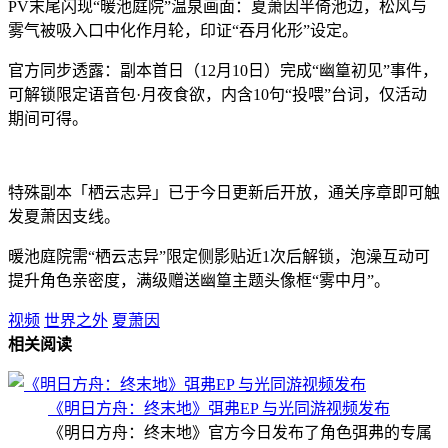
PV末尾闪现“暖池庭院”温泉画面：夏萧因半倚池边，松风与
雾气被吸入口中化作月轮，印证“吞月化形”设定。
官方同步透露：副本首日（12月10日）完成“幽篁初见”事件，
可解锁限定语音包·月夜食欲，内含10句“投喂”台词，仅活动
期间可得。
特殊副本「栖云志异」已于今日更新后开放，通关序章即可触
发夏萧因支线。
暖池庭院需“栖云志异”限定侧影贴近1次后解锁，泡澡互动可
提升角色亲密度，满级赠送幽篁主题头像框“雾中月”。
视频
世界之外
夏萧因
相关阅读
《明日方舟：终末地》弭弗EP 与光同游视频发布
《明日方舟：终末地》官方今日发布了角色弭弗的专属