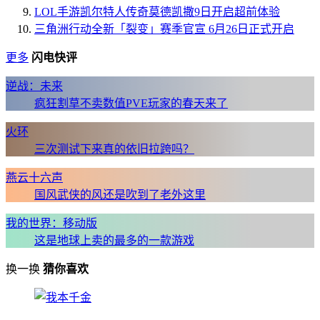
LOL手游凯尔特人传奇莫德凯撒9日开启超前体验
三角洲行动全新「裂变」赛季官宣 6月26日正式开启
更多
闪电快评
逆战：未来
疯狂割草不卖数值PVE玩家的春天来了
火环
三次测试下来真的依旧拉跨吗？
燕云十六声
国风武侠的风还是吹到了老外这里
我的世界：移动版
这是地球上卖的最多的一款游戏
换一换
猜你喜欢