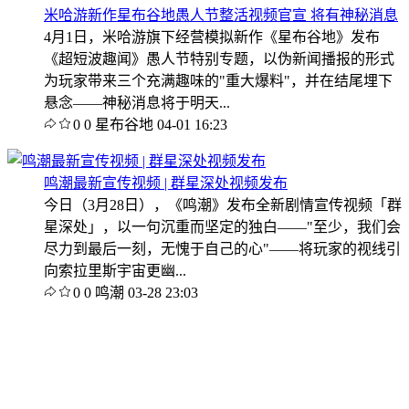
米哈游新作星布谷地愚人节整活视频官宣 将有神秘消息
4月1日，米哈游旗下经营模拟新作《星布谷地》发布
《超短波趣闻》愚人节特别专题，以伪新闻播报的形式
为玩家带来三个充满趣味的"重大爆料"，并在结尾埋下
悬念——神秘消息将于明天...
0
0
星布谷地
04-01 16:23
鸣潮最新宣传视频 | 群星深处视频发布
今日（3月28日），《鸣潮》发布全新剧情宣传视频「群
星深处」，以一句沉重而坚定的独白——"至少，我们会
尽力到最后一刻，无愧于自己的心"——将玩家的视线引
向索拉里斯宇宙更幽...
0
0
鸣潮
03-28 23:03