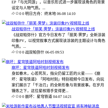
EP「与光同游」，以音乐形式进一步展现该角色的背景
设定与人物气质。...
0
0
明日方舟：终末地
06-08 14:10
战双帕弥什「丽芙·霁梦」涂装印象PV视频现上线
《战双帕弥什》官方今日发布了「丽芙·霁梦」全新涂装
印象PV，以视觉叙事方式展现该涂装的主题设计与角色
气质。...
0
0
战双帕弥什
06-05 09:53
崩坏：星穹铁道阿哈时刻视频发布
身如春木，心若死灰，指尖仍留工匠的火星——《崩
坏：星穹铁道》「阿哈时刻」特别视频今日发布，向玩
家们展示了「千冶刃」的全新形象与背景故事。在岁月
锤炼之下，这位星核猎手变得更...
0
0
崩坏：星穹铁道
04-07 14:21