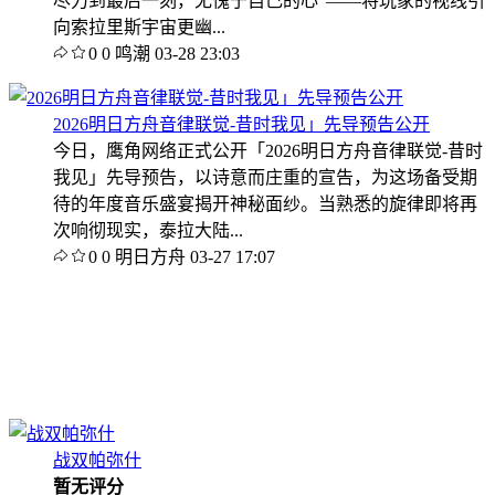
尽力到最后一刻，无愧于自己的心"——将玩家的视线引
向索拉里斯宇宙更幽...
0
0
鸣潮
03-28 23:03
2026明日方舟音律联觉-昔时我见」先导预告公开
今日，鹰角网络正式公开「2026明日方舟音律联觉-昔时
我见」先导预告，以诗意而庄重的宣告，为这场备受期
待的年度音乐盛宴揭开神秘面纱。当熟悉的旋律即将再
次响彻现实，泰拉大陆...
0
0
明日方舟
03-27 17:07
战双帕弥什
暂无评分