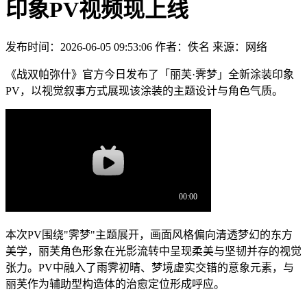
印象PV视频现上线
发布时间：2026-06-05 09:53:06
作者：佚名
来源：网络
《战双帕弥什》官方今日发布了「丽芙·霁梦」全新涂装印象
PV，以视觉叙事方式展现该涂装的主题设计与角色气质。
本次PV围绕"霁梦"主题展开，画面风格偏向清透梦幻的东方
美学，丽芙角色形象在光影流转中呈现柔美与坚韧并存的视觉
张力。PV中融入了雨霁初晴、梦境虚实交错的意象元素，与
丽芙作为辅助型构造体的治愈定位形成呼应。