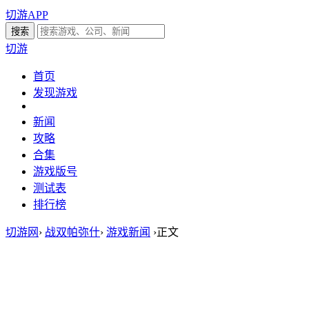
切游APP
切游
首页
发现游戏
新闻
攻略
合集
游戏版号
测试表
排行榜
切游网
›
战双帕弥什
›
游戏新闻
›
正文