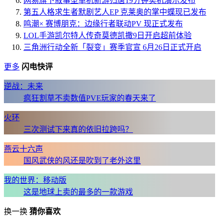
网易旗下叙事型单机新游归唐19分钟实机演示发布
第五人格求生者默剧艺人EP 克莱奥的掌中蝶现已发布
鸣潮× 赛博朋克：边缘行者联动PV 现正式发布
LOL手游凯尔特人传奇莫德凯撒9日开启超前体验
三角洲行动全新「裂变」赛季官宣 6月26日正式开启
更多
闪电快评
逆战：未来
疯狂割草不卖数值PVE玩家的春天来了
火环
三次测试下来真的依旧拉跨吗？
燕云十六声
国风武侠的风还是吹到了老外这里
我的世界：移动版
这是地球上卖的最多的一款游戏
换一换
猜你喜欢