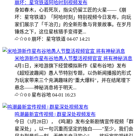
崩坏：星穹铁道阿哈时刻视频发布
身如春木，心若死灰，指尖仍留工匠的火星——《崩
坏：星穹铁道》「阿哈时刻」特别视频今日发布，向玩
家们展示了「千冶刃」的全新形象与背景故事。在岁月
锤炼之下，这位星核猎手变得更...
0
0
崩坏：星穹铁道
04-07 14:21
米哈游新作星布谷地愚人节整活视频官宣 将有神秘消息
4月1日，米哈游旗下经营模拟新作《星布谷地》发布
《超短波趣闻》愚人节特别专题，以伪新闻播报的形式
为玩家带来三个充满趣味的"重大爆料"，并在结尾埋下
悬念——神秘消息将于明天...
0
0
星布谷地
04-01 16:23
鸣潮最新宣传视频 | 群星深处视频发布
今日（3月28日），《鸣潮》发布全新剧情宣传视频「群
星深处」，以一句沉重而坚定的独白——"至少，我们会