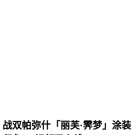
战双帕弥什「丽芙·霁梦」涂装