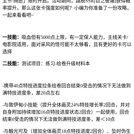
主节·绮愿」限时开启。活动期间，路辰SSR[目之彼端]获得概
率提升。那么这张卡强度如何呢？小编为你准备了一份攻略，
一起来看看吧~
一技能：
吸血但有5000点上限，有一定保人能力，主线关卡/
电影院适用，面对采风的怪可能不太够看，且有更好的卡可以
选择
二技能：
测试项目：练习-绘卷升级材料本
-携带40点特技进度拉条绘卷回合结束0受击的情况下无法做到
满特技进度条，差20点左右
-与致伊甸小技能（提升全体画灵24%特技增长率2回合，并对
自身附加持续增加16点特技进度状态2回合）一起使用，回合
结束0受击的情况下无法做到满特技进度条，差＜10点
-与触光可及（增加全体画灵18点特技进度2回合）、坠时伪生