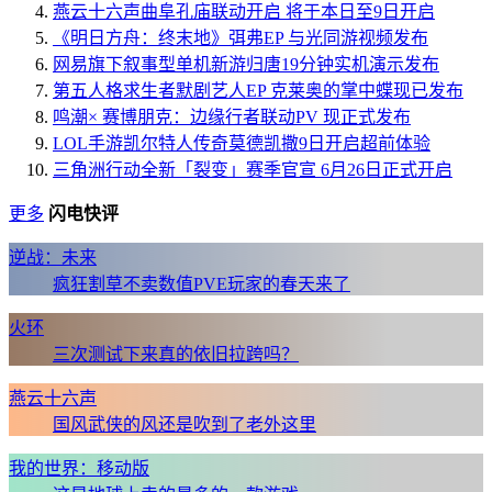
燕云十六声曲阜孔庙联动开启 将于本日至9日开启
《明日方舟：终末地》弭弗EP 与光同游视频发布
网易旗下叙事型单机新游归唐19分钟实机演示发布
第五人格求生者默剧艺人EP 克莱奥的掌中蝶现已发布
鸣潮× 赛博朋克：边缘行者联动PV 现正式发布
LOL手游凯尔特人传奇莫德凯撒9日开启超前体验
三角洲行动全新「裂变」赛季官宣 6月26日正式开启
更多
闪电快评
逆战：未来
疯狂割草不卖数值PVE玩家的春天来了
火环
三次测试下来真的依旧拉跨吗？
燕云十六声
国风武侠的风还是吹到了老外这里
我的世界：移动版