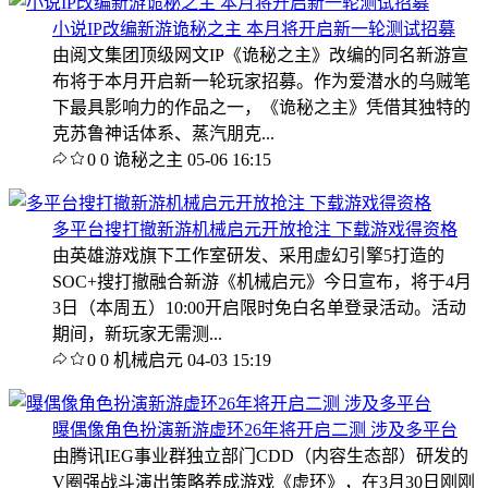
小说IP改编新游诡秘之主 本月将开启新一轮测试招募
由阅文集团顶级网文IP《诡秘之主》改编的同名新游宣
布将于本月开启新一轮玩家招募。作为爱潜水的乌贼笔
下最具影响力的作品之一，《诡秘之主》凭借其独特的
克苏鲁神话体系、蒸汽朋克...
0
0
诡秘之主
05-06 16:15
多平台搜打撤新游机械启元开放抢注 下载游戏得资格
由英雄游戏旗下工作室研发、采用虚幻引擎5打造的
SOC+搜打撤融合新游《机械启元》今日宣布，将于4月
3日（本周五）10:00开启限时免白名单登录活动。活动
期间，新玩家无需测...
0
0
机械启元
04-03 15:19
曝偶像角色扮演新游虚环26年将开启二测 涉及多平台
由腾讯IEG事业群独立部门CDD（内容生态部）研发的
V圈强战斗演出策略养成游戏《虚环》，在3月30日刚刚