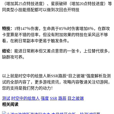
（增加其25点特技进度）、星辰破碎（增加20点特技进度）等
同类型小技能搭配都可以做到次回合开特技
特技：
1特147％伤害，生命高于85％时伤害增加8％，在群攻
卡里算是不错的倍率，但没有附加效果的特技在采风远不够
看，在刷日常副本中更易于触发条件。
结论：
能进日常刷本但又差点意思的一张卡，上位替代很多，
缺群攻可养。
以上就是时空中的绘旅人新SSR路辰“目之彼端”强度解析及测
试的全部内容了，更多游戏资讯，攻略内容敬请关注切游网，
您的支持是我们努力的动力！
测试
时空中的绘旅人
强度
SSR
路辰
目之彼端
相关阅读