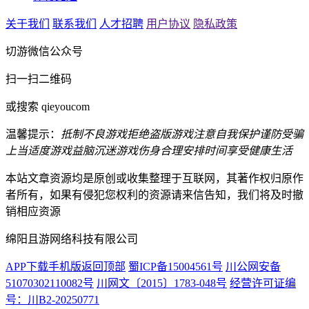
关于我们
联系我们
人才招聘
用户协议
隐私政策
切游微信公众号
扫一扫二维码
或搜索 qieyoucom
温馨提示：
抵制不良游戏
拒绝盗版游戏
注意自我保护
谨防受骗
上当
适度游戏益脑
沉迷游戏伤身
合理安排时间
享受健康生活
本站文章资源均是原创或收集整理于互联网，其著作权归原作
者所有，如果有侵犯您权利的资源请来信告知，我们将及时撤
销相应资源
绵阳且游网络科技有限公司
APP下载
手机版
返回顶部
蜀ICP备15004561号
川公网安备
51070302110082号
川网文〔2015〕1783-048号
经营许可证编
号：川B2-20250771