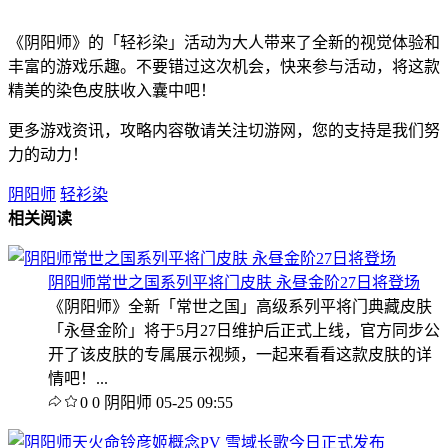
《阴阳师》的「轻衫染」活动为大人带来了全新的视觉体验和
丰富的游戏乐趣。不要错过这次机会，快来参与活动，将这款
精美的染色皮肤收入囊中吧！
更多游戏资讯，攻略内容敬请关注切游网，您的支持是我们努
力的动力！
阴阳师
轻衫染
相关阅读
阴阳师常世之国系列平将门皮肤 永昼金阶27日将登场
《阴阳师》全新「常世之国」高级系列平将门典藏皮肤
「永昼金阶」将于5月27日维护后正式上线，官方同步公
开了该皮肤的专属展示视频，一起来看看这款皮肤的详
情吧！...
0
0
阴阳师
05-25 09:55