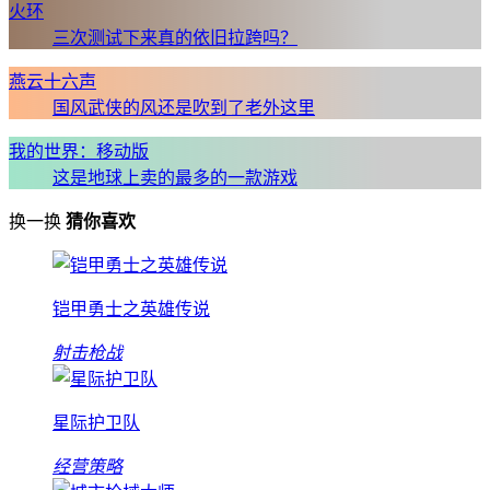
火环
三次测试下来真的依旧拉跨吗？
燕云十六声
国风武侠的风还是吹到了老外这里
我的世界：移动版
这是地球上卖的最多的一款游戏
换一换
猜你喜欢
铠甲勇士之英雄传说
射击枪战
星际护卫队
经营策略