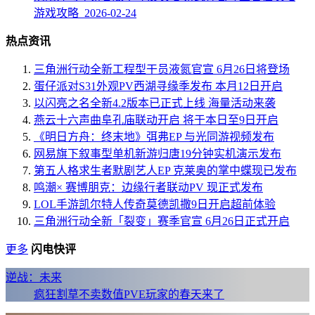
游戏攻略 2026-02-24
热点资讯
三角洲行动全新工程型干员液氮官宣 6月26日将登场
蛋仔派对S31外观PV西湖寻缘季发布 本月12日开启
以闪亮之名全新4.2版本已正式上线 海量活动来袭
燕云十六声曲阜孔庙联动开启 将于本日至9日开启
《明日方舟：终末地》弭弗EP 与光同游视频发布
网易旗下叙事型单机新游归唐19分钟实机演示发布
第五人格求生者默剧艺人EP 克莱奥的掌中蝶现已发布
鸣潮× 赛博朋克：边缘行者联动PV 现正式发布
LOL手游凯尔特人传奇莫德凯撒9日开启超前体验
三角洲行动全新「裂变」赛季官宣 6月26日正式开启
更多
闪电快评
逆战：未来
疯狂割草不卖数值PVE玩家的春天来了