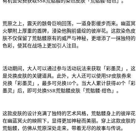
有机会免费获取SSR荒骷髅的染色皮肤「荒骷髅·绀色」。
荒原之上，震天的骸骨巨响回荡，一道身影缓步而来。幽蓝冥
火攀附上厚重的盾牌，浸染他胸前盛绽的彼岸花。这款染色皮
肤不仅保留了荒骷髅原有的威严与神秘，更增添了一抹独特的
色彩，使其在战场上更加引人注目。
活动期间，大人可以通过参与活动玩法来获取「彩墨灵」，这
是兑换皮肤的关键道具。此外，大人还可以使用SP皮肤券来
兑换「彩墨灵」，最多可兑换10个。当大人累计获得40个「彩
墨灵」后，即可兑换SSR荒骷髅皮肤「荒骷髅·绀色」。
这款皮肤的设计充满了独特的艺术风格，荒骷髅身上的彼岸花
在幽蓝冥火的映照下，显得更加神秘而美丽。穿上这款皮肤的
荒骷髅，仿佛从荒原深处走来，带着无尽的故事与传说。