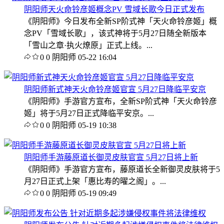
阴阳师天火命铃彦姬概念PV 雪域长歌今日正式发布
《阴阳师》今日发布全新SP阶式神「天火命铃彦姬」概
念PV「雪域长歌」，该式神将于5月27日随全新版本
「雪山之章·执火燎原」正式上线。...
0
0
阴阳师
05-22 16:04
阴阳师新式神天火命铃彦姬官宣 5月27日降临平安京
《阴阳师》手游官方宣布，全新SP阶式神「天火命铃彦
姬」将于5月27日正式降临平安京。...
0
0
阴阳师
05-19 10:38
阴阳师手游藤原道长御灵皮肤官宣 5月27日将上新
《阴阳师》手游官方宣布，藤原道长全新御灵皮肤将于5
月27日正式上架「惠比寿的曜之阁」。...
0
0
阴阳师
05-19 09:49