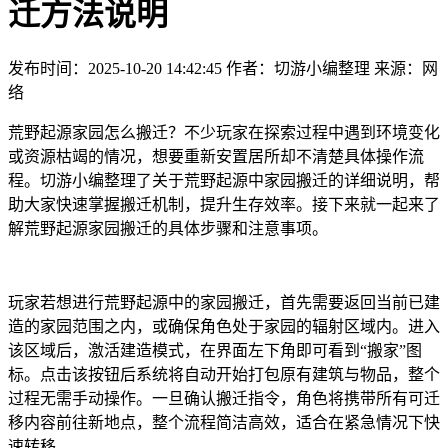
迁方法说明
发布时间：2025-10-20 14:42:45
作者：切游小编整理
来源：网
络
荒野起源家园怎么搬迁？不少玩家在探索过程中遇到环境变化
或资源枯竭的情况，想要重新安置居所却不清楚具体操作流
程。切游小编整理了关于荒野起源中家园搬迁的详细说明，帮
助大家快速掌握搬迁机制，提升生存效率。接下来就一起来了
解荒野起源家园搬迁的具体步骤和注意事项。
玩家若想进行荒野起源中的家园搬迁，首先需要返回当前已建
造的家园范围之内，或确保角色处于家园的辐射区域内。进入
该区域后，激活建造模式，在界面左下角即可看到“搬家”图
标。点击该按钮后系统将自动开始打包原有建筑与物品，整个
过程无需手动操作。一旦确认搬迁指令，角色将携带所有可迁
移内容前往新地点，整个流程简洁高效，适合在紧急情况下快
速转移。