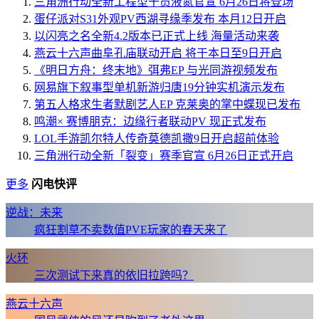
三角洲行动全新工程型干员液氮官宣 6月26日将登场
蛋仔派对S31外观PV西湖寻缘季发布 本月12日开启
以闪亮之名全新4.2版本已正式上线 海量活动来袭
燕云十六声曲阜孔庙联动开启 将于本日至9日开启
《明日方舟：终末地》弭弗EP 与光同游视频发布
网易旗下叙事型单机新游归唐19分钟实机演示发布
第五人格求生者默剧艺人EP 克莱奥的掌中蝶现已发布
鸣潮× 赛博朋克：边缘行者联动PV 现正式发布
LOL手游凯尔特人传奇莫德凯撒9日开启超前体验
三角洲行动全新「裂变」赛季官宣 6月26日正式开启
更多
闪电快评
逆战：未来
疯狂割草不卖数值PVE玩家的春天来了
火环
三次测试下来真的依旧拉跨吗？
燕云十六声