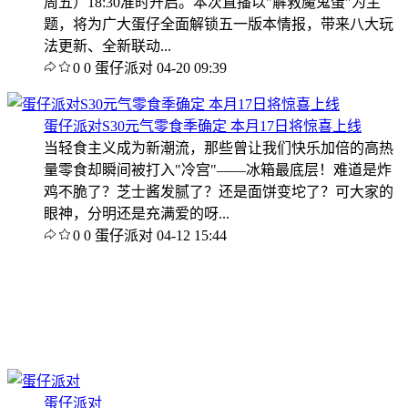
周五）18:30准时开启。本次直播以"解救魔鬼蛋"为主
题，将为广大蛋仔全面解锁五一版本情报，带来八大玩
法更新、全新联动...
0
0
蛋仔派对
04-20 09:39
蛋仔派对S30元气零食季确定 本月17日将惊喜上线
当轻食主义成为新潮流，那些曾让我们快乐加倍的高热
量零食却瞬间被打入"冷宫"——冰箱最底层！难道是炸
鸡不脆了？芝士酱发腻了？还是面饼变坨了？可大家的
眼神，分明还是充满爱的呀...
0
0
蛋仔派对
04-12 15:44
蛋仔派对