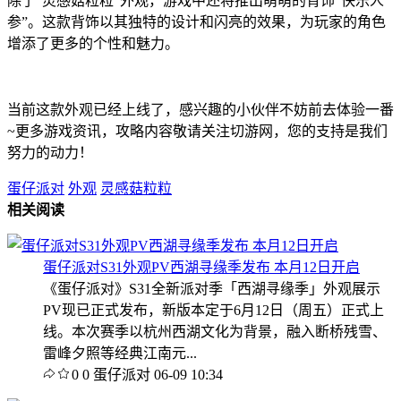
除了“灵感菇粒粒”外观，游戏中还将推出萌萌的背饰“快乐人
参”。这款背饰以其独特的设计和闪亮的效果，为玩家的角色
增添了更多的个性和魅力。
当前这款外观已经上线了，感兴趣的小伙伴不妨前去体验一番
~更多游戏资讯，攻略内容敬请关注切游网，您的支持是我们
努力的动力！
蛋仔派对
外观
灵感菇粒粒
相关阅读
蛋仔派对S31外观PV西湖寻缘季发布 本月12日开启
《蛋仔派对》S31全新派对季「西湖寻缘季」外观展示
PV现已正式发布，新版本定于6月12日（周五）正式上
线。本次赛季以杭州西湖文化为背景，融入断桥残雪、
雷峰夕照等经典江南元...
0
0
蛋仔派对
06-09 10:34