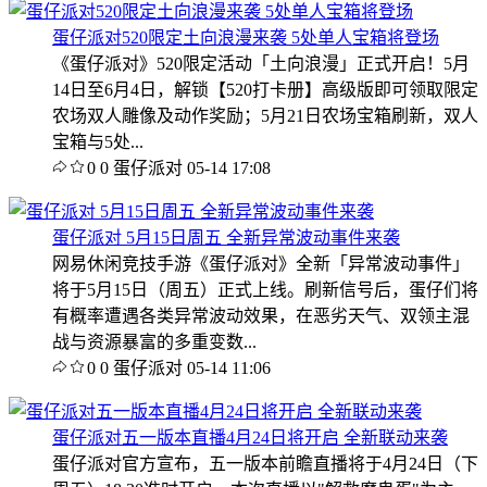
蛋仔派对520限定土向浪漫来袭 5处单人宝箱将登场
《蛋仔派对》520限定活动「土向浪漫」正式开启！5月
14日至6月4日，解锁【520打卡册】高级版即可领取限定
农场双人雕像及动作奖励；5月21日农场宝箱刷新，双人
宝箱与5处...
0
0
蛋仔派对
05-14 17:08
蛋仔派对 5月15日周五 全新异常波动事件来袭
网易休闲竞技手游《蛋仔派对》全新「异常波动事件」
将于5月15日（周五）正式上线。刷新信号后，蛋仔们将
有概率遭遇各类异常波动效果，在恶劣天气、双领主混
战与资源暴富的多重变数...
0
0
蛋仔派对
05-14 11:06
蛋仔派对五一版本直播4月24日将开启 全新联动来袭
蛋仔派对官方宣布，五一版本前瞻直播将于4月24日（下