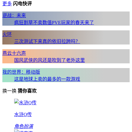
更多
闪电快评
逆战：未来
疯狂割草不卖数值PVE玩家的春天来了
火环
三次测试下来真的依旧拉跨吗？
燕云十六声
国风武侠的风还是吹到了老外这里
我的世界：移动版
这是地球上卖的最多的一款游戏
换一换
猜你喜欢
水浒Q传
角色扮演