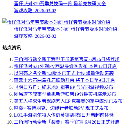
蛋仔派对S29赛季兑换码一览 最新兑换码大全
游戏攻略 2026-03-02
蛋仔派对马年春节版本时间 蛋仔春节版本时间介绍
游戏攻略 2026-02-02
热点资讯
三角洲行动全新工程型干员液氮官宣 6月26日将登场
蛋仔派对S31外观PV西湖寻缘季发布 本月12日开启
以闪亮之名全新4.2版本已正式上线 海量活动来袭
燕云十六声曲阜孔庙联动开启 将于本日至9日开启
《明日方舟：终末地》弭弗EP 与光同游视频发布
网易旗下叙事型单机新游归唐19分钟实机演示发布
第五人格求生者默剧艺人EP 克莱奥的掌中蝶现已发布
鸣潮× 赛博朋克：边缘行者联动PV 现正式发布
LOL手游凯尔特人传奇莫德凯撒9日开启超前体验
三角洲行动全新「裂变」赛季官宣 6月26日正式开启