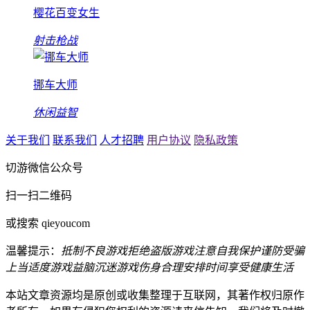
樱花百变女生
射击枪战
挪车大师
休闲益智
关于我们
联系我们
人才招聘
用户协议
隐私政策
切游微信公众号
扫一扫二维码
或搜索 qieyoucom
温馨提示：
抵制不良游戏
拒绝盗版游戏
注意自我保护
谨防受骗
上当
适度游戏益脑
沉迷游戏伤身
合理安排时间
享受健康生活
本站文章资源均是原创或收集整理于互联网，其著作权归原作