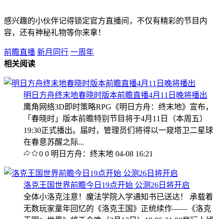
感兴趣的小伙伴记得锁定官方直播间，不仅有精彩的节目内
容，还有神秘礼物等你来拿！
前瞻直播
新月同行
一周年
相关阅读
明日方舟终末地春晓时版本前瞻直播4月11日晚将播出
鹰角网络3D即时策略RPG《明日方舟：终末地》宣布，
「春晓时」版本前瞻特别节目将于4月11日（本周五）
19:30正式播出。届时，管理员们将得以一窥塔卫二星球
在春意苏醒之际...
0
0
明日方舟：终末地
04-08 16:21
洛克王国世界前瞻今日19点开始 公测26日将开启
全体小洛克注意！魔法学院入学通知书已送达！ 承载着
无数玩家童年回忆的《洛克王国》正统续作——《洛克