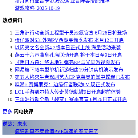
新月同行亚音卡带怎么选 亚音阵容搭配推荐
游戏攻略 2025-10-19
热点资讯
三角洲行动全新工程型干员液氮官宣 6月26日将登场
蛋仔派对S31外观PV西湖寻缘季发布 本月12日开启
以闪亮之名全新4.2版本已正式上线 海量活动来袭
燕云十六声曲阜孔庙联动开启 将于本日至9日开启
《明日方舟：终末地》弭弗EP 与光同游视频发布
网易旗下叙事型单机新游归唐19分钟实机演示发布
第五人格求生者默剧艺人EP 克莱奥的掌中蝶现已发布
鸣潮× 赛博朋克：边缘行者联动PV 现正式发布
LOL手游凯尔特人传奇莫德凯撒9日开启超前体验
三角洲行动全新「裂变」赛季官宣 6月26日正式开启
更多
闪电快评
逆战：未来
疯狂割草不卖数值PVE玩家的春天来了