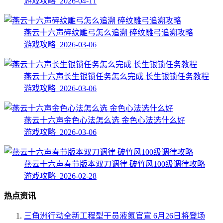
游戏攻略 2026-04-11
燕云十六声碎纹雕弓怎么追溯 碎纹雕弓追溯攻略
游戏攻略 2026-03-06
燕云十六声长生银锁任务怎么完成 长生银锁任务教程
游戏攻略 2026-03-06
燕云十六声金色心法怎么选 金色心法选什么好
游戏攻略 2026-03-06
燕云十六声春节版本双刀调律 破竹风100级调律攻略
游戏攻略 2026-02-28
热点资讯
三角洲行动全新工程型干员液氮官宣 6月26日将登场