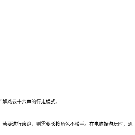
了解燕云十六声的行走模式。
；若要进行疾跑，则需要长按角色不松手。在电脑端游玩时，通