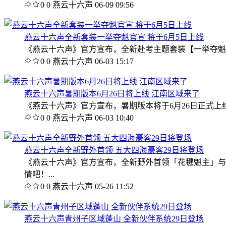
0
0
燕云十六声
06-09 09:56
燕云十六声全新套装一举夺魁官宣 将于6月5日上线
《燕云十六声》官方宣布，全新赴考主题套装【一举夺魁】将
0
0
燕云十六声
06-03 15:17
燕云十六声暑期版本6月26日将上线 江南区域来了
《燕云十六声》官方宣布，暑期版本将于6月26日正式上
0
0
燕云十六声
06-03 10:40
燕云十六声全新野外首领 五大四海豪客29日将登场
《燕云十六声》官方宣布，全新野外首领「花毽魁主」与
情吧！...
0
0
燕云十六声
05-26 11:52
燕云十六声青州子区域蓬山 全新伙伴系统29日登场