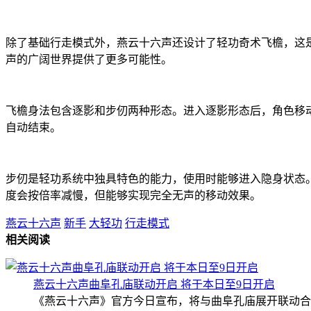
除了基础行走模式外，燕云十六声还设计了轻功奇术飞檐，这
声的广阔世界提供了更多可能性。
飞檐身法包含逐影和步仞两种形态。进入逐影形态后，角色移
自动结束。
步仞是轻功系统中独具特色的能力，使用时能够进入隐身状态
度会按倍率减慢，但能够实现完全无声的移动效果。
燕云十六声
新手
大轻功
行走模式
相关阅读
燕云十六声曲阜孔庙联动开启 将于本日至9日开启
《燕云十六声》官方今日宣布，将与曲阜孔庙展开联动合作，