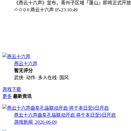
《燕云十六声》宣布，青州子区域「蓬山」即将正式开放，
0
0
燕云十六声
05-23 10:49
燕云十六声
暂无评分
武侠· 动作· 多人在线· 国风
游戏下载
更多
最新资讯
燕云十六声曲阜孔庙联动开启 将于本日至9日开启
游戏新闻 2026-06-09