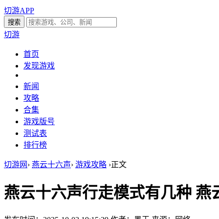
切游APP
切游
首页
发现游戏
新闻
攻略
合集
游戏版号
测试表
排行榜
切游网
›
燕云十六声
›
游戏攻略
›
正文
燕云十六声行走模式有几种 燕