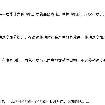
是一项能让角色飞檐走壁的高级身法。掌握飞檐后，玩家可以运
动速度显著提升，在高速移动时还会产生分身效果，移动速度加成
。在隐身期间，角色可以悄无声息地穿越障碍物，不过移动速度
活动将于6月6日至6月9日限时开启，为期四天。...