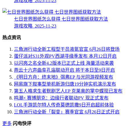
游戏攻略 2025-11-23
七日世界图纸怎么获得 七日世界图纸获取方法
游戏攻略 2025-11-23
热点资讯
三角洲行动全新工程型干员液氮官宣 6月26日将登场
蛋仔派对S31外观PV西湖寻缘季发布 本月12日开启
以闪亮之名全新4.2版本已正式上线 海量活动来袭
燕云十六声曲阜孔庙联动开启 将于本日至9日开启
《明日方舟：终末地》弭弗EP 与光同游视频发布
网易旗下叙事型单机新游归唐19分钟实机演示发布
第五人格求生者默剧艺人EP 克莱奥的掌中蝶现已发布
鸣潮× 赛博朋克：边缘行者联动PV 现正式发布
LOL手游凯尔特人传奇莫德凯撒9日开启超前体验
三角洲行动全新「裂变」赛季官宣 6月26日正式开启
更多
闪电快评