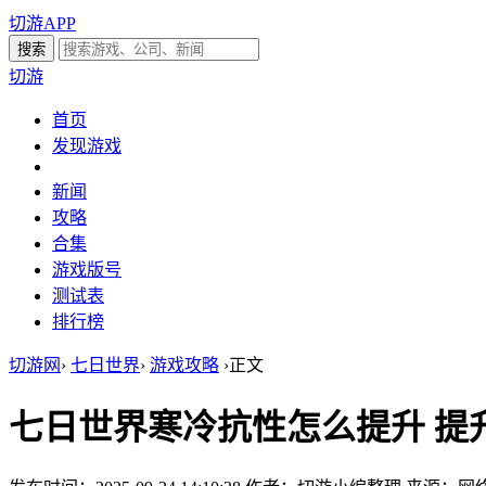
切游APP
切游
首页
发现游戏
新闻
攻略
合集
游戏版号
测试表
排行榜
切游网
›
七日世界
›
游戏攻略
›
正文
七日世界寒冷抗性怎么提升 提