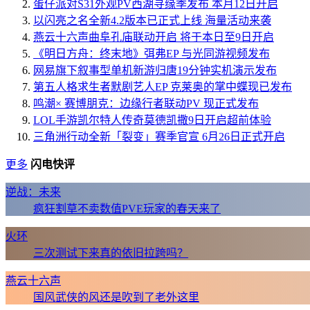
蛋仔派对S31外观PV西湖寻缘季发布 本月12日开启
以闪亮之名全新4.2版本已正式上线 海量活动来袭
燕云十六声曲阜孔庙联动开启 将于本日至9日开启
《明日方舟：终末地》弭弗EP 与光同游视频发布
网易旗下叙事型单机新游归唐19分钟实机演示发布
第五人格求生者默剧艺人EP 克莱奥的掌中蝶现已发布
鸣潮× 赛博朋克：边缘行者联动PV 现正式发布
LOL手游凯尔特人传奇莫德凯撒9日开启超前体验
三角洲行动全新「裂变」赛季官宣 6月26日正式开启
更多
闪电快评
逆战：未来
疯狂割草不卖数值PVE玩家的春天来了
火环
三次测试下来真的依旧拉跨吗？
燕云十六声
国风武侠的风还是吹到了老外这里