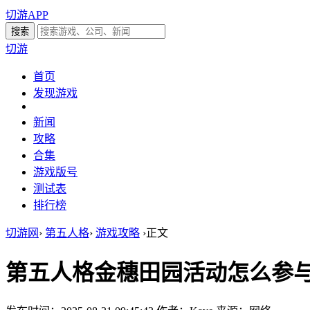
切游APP
切游
首页
发现游戏
新闻
攻略
合集
游戏版号
测试表
排行榜
切游网
›
第五人格
›
游戏攻略
›
正文
第五人格金穗田园活动怎么参与