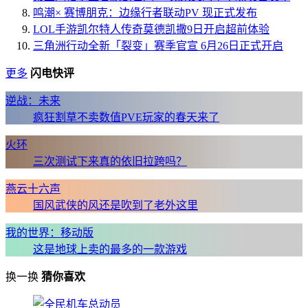
鸣潮× 赛博朋克：边缘行者联动PV 现正式发布
LOL手游凯尔特人传奇莫德凯撒9日开启超前体验
三角洲行动全新「裂变」赛季官宣 6月26日正式开启
更多
闪电快评
逆战：未来
疯狂割草不卖数值PVE玩家的春天来了
火环
三次测试下来真的依旧拉跨吗？
燕云十六声
国风武侠的风还是吹到了老外这里
我的世界：移动版
这是地球上卖的最多的一款游戏
换一换
猜你喜欢