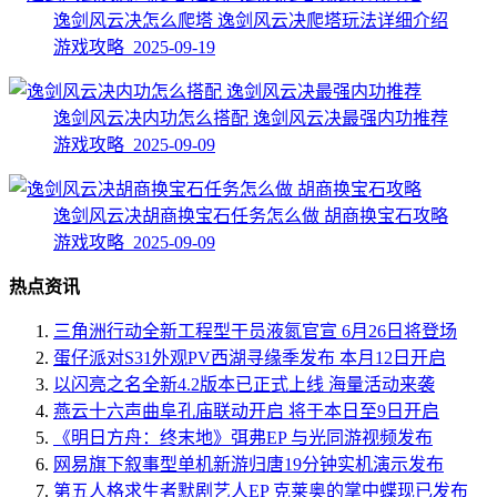
逸剑风云决怎么爬塔 逸剑风云决爬塔玩法详细介绍
游戏攻略 2025-09-19
逸剑风云决内功怎么搭配 逸剑风云决最强内功推荐
游戏攻略 2025-09-09
逸剑风云决胡商换宝石任务怎么做 胡商换宝石攻略
游戏攻略 2025-09-09
热点资讯
三角洲行动全新工程型干员液氮官宣 6月26日将登场
蛋仔派对S31外观PV西湖寻缘季发布 本月12日开启
以闪亮之名全新4.2版本已正式上线 海量活动来袭
燕云十六声曲阜孔庙联动开启 将于本日至9日开启
《明日方舟：终末地》弭弗EP 与光同游视频发布
网易旗下叙事型单机新游归唐19分钟实机演示发布
第五人格求生者默剧艺人EP 克莱奥的掌中蝶现已发布