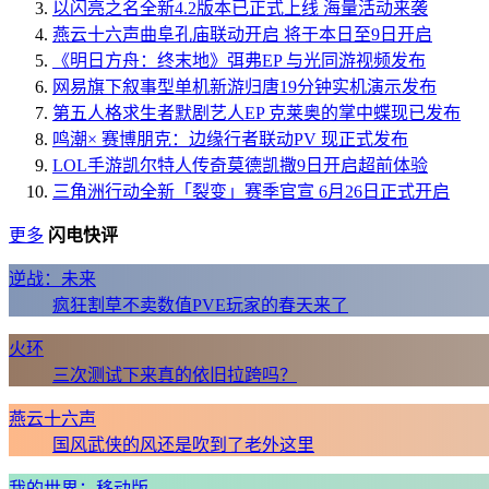
以闪亮之名全新4.2版本已正式上线 海量活动来袭
燕云十六声曲阜孔庙联动开启 将于本日至9日开启
《明日方舟：终末地》弭弗EP 与光同游视频发布
网易旗下叙事型单机新游归唐19分钟实机演示发布
第五人格求生者默剧艺人EP 克莱奥的掌中蝶现已发布
鸣潮× 赛博朋克：边缘行者联动PV 现正式发布
LOL手游凯尔特人传奇莫德凯撒9日开启超前体验
三角洲行动全新「裂变」赛季官宣 6月26日正式开启
更多
闪电快评
逆战：未来
疯狂割草不卖数值PVE玩家的春天来了
火环
三次测试下来真的依旧拉跨吗？
燕云十六声
国风武侠的风还是吹到了老外这里
我的世界：移动版