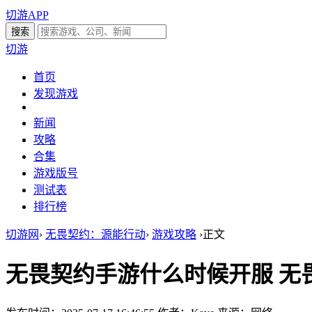
切游APP
切游
首页
发现游戏
新闻
攻略
合集
游戏版号
测试表
排行榜
切游网
›
无畏契约：源能行动
›
游戏攻略
›
正文
无畏契约手游什么时候开服 无