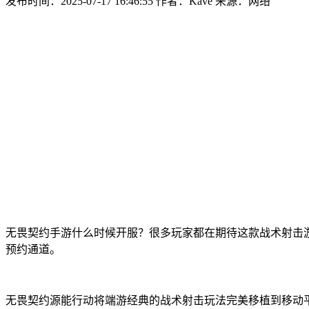
发布时间：2025-07-17 16:46:55
作者：Kave
来源：网络
无畏契约手游什么时候开服？很多玩家都在期待这款战术射击
预约通道。
无畏契约源能行动将端游经典的战术射击玩法完美移植到移动平