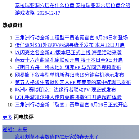
泰拉瑞亚洞穴层在什么位置 泰拉瑞亚洞穴层位置介绍
游戏攻略 2025-12-17
热点资讯
三角洲行动全新工程型干员液氮官宣 6月26日将登场
蛋仔派对S31外观PV西湖寻缘季发布 本月12日开启
以闪亮之名全新4.2版本已正式上线 海量活动来袭
燕云十六声曲阜孔庙联动开启 将于本日至9日开启
《明日方舟：终末地》弭弗EP 与光同游视频发布
网易旗下叙事型单机新游归唐19分钟实机演示发布
第五人格求生者默剧艺人EP 克莱奥的掌中蝶现已发布
鸣潮× 赛博朋克：边缘行者联动PV 现正式发布
LOL手游凯尔特人传奇莫德凯撒9日开启超前体验
三角洲行动全新「裂变」赛季官宣 6月26日正式开启
更多
闪电快评
逆战：未来
疯狂割草不卖数值PVE玩家的春天来了