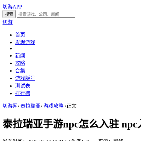
切游APP
切游
首页
发现游戏
新闻
攻略
合集
游戏版号
测试表
排行榜
切游网
›
泰拉瑞亚
›
游戏攻略
›
正文
泰拉瑞亚手游npc怎么入驻 np