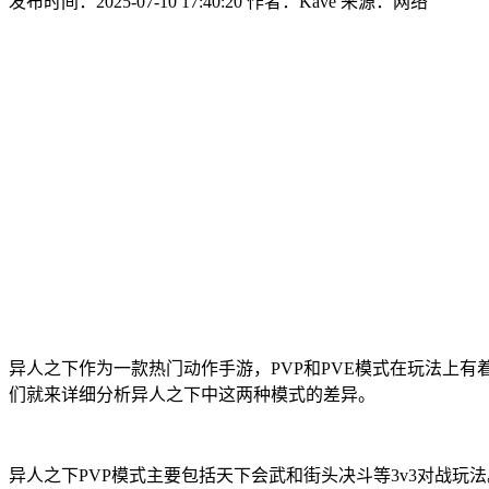
发布时间：2025-07-10 17:40:20
作者：Kave
来源：网络
异人之下作为一款热门动作手游，PVP和PVE模式在玩法上
们就来详细分析异人之下中这两种模式的差异。
异人之下PVP模式主要包括天下会武和街头决斗等3v3对战