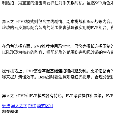
制险招，冯宝宝的连击需要抓住对手失误时机。虽然SSR角色
异人之下PVE模式则包含主线剧情、副本挑战和Boss战等
玲珑的云步游踪配合苑陶的范围伤害就是很实用的PVE组合。
在角色选择方面，PVP推荐使用冯宝宝、巴伦等擅长连招压制
以陆玲珑为核心的阵容，搭配苑陶的范围伤害和风沙燕的生存
操作技巧上，PVP需要掌握基础连招和闪避反制。比如诸葛青
秽来提升清怪效率。Boss战时要注意观察红光提示，合理分配
异人之下PVP和PVE模式各有特色，PVP考验操作和决策，
玩法
异人之下
PVE
模式区别
相关阅读