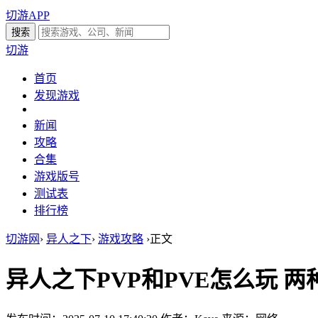
切游APP
切游
首页
发现游戏
新闻
攻略
合集
游戏版号
测试表
排行榜
切游网
›
异人之下
›
游戏攻略
›
正文
异人之下PVP和PVE怎么玩 