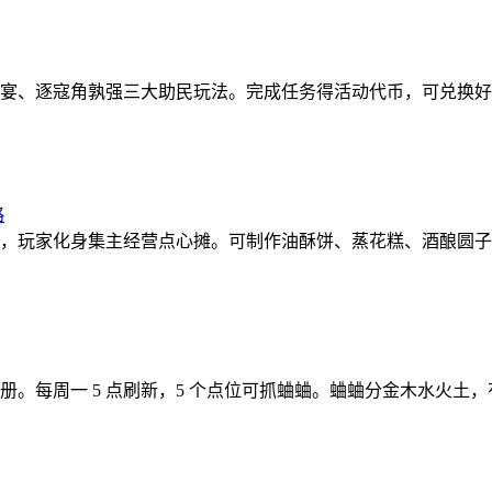
宴、逐寇角孰强三大助民玩法。完成任务得活动代币，可兑换好
略
，玩家化身集主经营点心摊。可制作油酥饼、蒸花糕、酒酿圆子等
一 5 点刷新，5 个点位可抓蛐蛐。蛐蛐分金木水火土，有 1 主动 