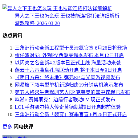
异人之下王也怎么玩 王也技能连招打法详细解析
游戏攻略 2026-03-20
热点资讯
三角洲行动全新工程型干员液氮官宣 6月26日将登场
蛋仔派对S31外观PV西湖寻缘季发布 本月12日开启
以闪亮之名全新4.2版本已正式上线 海量活动来袭
燕云十六声曲阜孔庙联动开启 将于本日至9日开启
《明日方舟：终末地》弭弗EP 与光同游视频发布
网易旗下叙事型单机新游归唐19分钟实机演示发布
第五人格求生者默剧艺人EP 克莱奥的掌中蝶现已发布
鸣潮× 赛博朋克：边缘行者联动PV 现正式发布
LOL手游凯尔特人传奇莫德凯撒9日开启超前体验
三角洲行动全新「裂变」赛季官宣 6月26日正式开启
更多
闪电快评