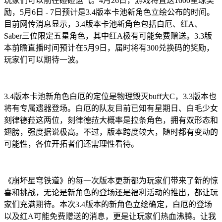
玩家们可以前往碰碰运气。4月26日，游戏将直送1600星琼奖
励，5月6日 - 7日预计是3.4版本卡池新角色立绘公布的时间。
目前网传消息显示，3.4版本卡池新角色包括白厄、红A、
Saber三位限定五星角色，其中红A极有可能免费赠送。3.3版
本前瞻直播时间预计在5月9日，届时将有300兑换码的奖励，
玩家们可以期待一波。
3.4版本卡池新角色白厄的定位是物理毁灭buff大C，3.3版本也
将有专属遗器登场。白厄的队友目前已知有星期日、白毛少女
刻律德菈这两位，刻律德菈大概率是拉条角色，拥有双形态和
翅膀，强度据说极高。不过，版本跨度较大，随时都有变动的
可能性，各位开拓者们还需理性看待。
《崩坏星穹铁道》的每一次版本更新都为玩家们带来了新的惊
喜和挑战，无论是新角色的登场还是福利活动的推出，都让玩
家们充满期待。本次3.4版本的新角色立绘确定，白厄的登场
以及红A可能免费赠送的消息，更是让玩家们热血沸腾。让我