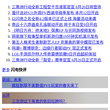
三角洲行动全新工程型干员液氮官宣 6月26日将登场
蛋仔派对S31外观PV西湖寻缘季发布 本月12日开启
以闪亮之名全新4.2版本已正式上线 海量活动来袭
燕云十六声曲阜孔庙联动开启 将于本日至9日开启
《明日方舟：终末地》弭弗EP 与光同游视频发布
网易旗下叙事型单机新游归唐19分钟实机演示发布
第五人格求生者默剧艺人EP 克莱奥的掌中蝶现已发布
鸣潮× 赛博朋克：边缘行者联动PV 现正式发布
LOL手游凯尔特人传奇莫德凯撒9日开启超前体验
三角洲行动全新「裂变」赛季官宣 6月26日正式开启
更多
闪电快评
逆战：未来
疯狂割草不卖数值PVE玩家的春天来了
火环
三次测试下来真的依旧拉跨吗？