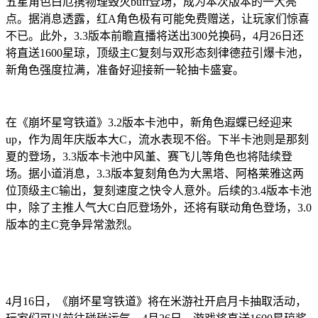
五星角色白厄携物理毁灭buff登场，成为本次版本的一大亮
点。据消息透露，红A角色极有可能免费赠送，让玩家们惊喜
不已。此外，3.3版本前瞻直播将送出300兑换码，4月26日还
将直送1600星琼，顶级主C复刻与双形态刻律德菈引爆卡池，
新角色强度拉满，准备好迎接新一轮抽卡盛宴。
在《崩坏星穹铁道》3.2版本卡池中，新角色遐蝶已经迎来
up，作为周年庆版本大C，流水表现不俗。下半卡池则是那刻
夏的登场，3.3版本卡池中风堇、赛飞儿等角色也将陆续登
场。据小道消息，3.3版本复刻角色为大黑塔、阿格莱雅这两
位顶级主C输出，复刻速度之快令人意外。后续的3.4版本卡池
中，除了主推人气大C白厄登场外，还将有联动角色登场，3.0
版本的主C竞争异常激烈。
4月16日，《崩坏星穹铁道》将在米游社开启月卡抽取活动，