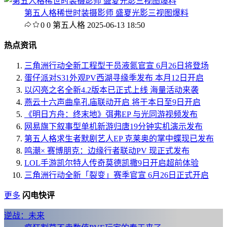
第五人格稀世时装摄影师 盛夏光影三视图爆料
0
0
第五人格
2025-06-13 18:50
热点资讯
三角洲行动全新工程型干员液氮官宣 6月26日将登场
蛋仔派对S31外观PV西湖寻缘季发布 本月12日开启
以闪亮之名全新4.2版本已正式上线 海量活动来袭
燕云十六声曲阜孔庙联动开启 将于本日至9日开启
《明日方舟：终末地》弭弗EP 与光同游视频发布
网易旗下叙事型单机新游归唐19分钟实机演示发布
第五人格求生者默剧艺人EP 克莱奥的掌中蝶现已发布
鸣潮× 赛博朋克：边缘行者联动PV 现正式发布
LOL手游凯尔特人传奇莫德凯撒9日开启超前体验
三角洲行动全新「裂变」赛季官宣 6月26日正式开启
更多
闪电快评
逆战：未来