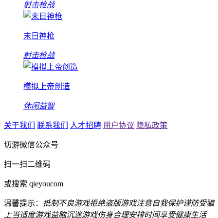
射击枪战
末日神枪
射击枪战
模拟上帝创造
休闲益智
关于我们
联系我们
人才招聘
用户协议
隐私政策
切游微信公众号
扫一扫二维码
或搜索 qieyoucom
温馨提示：
抵制不良游戏
拒绝盗版游戏
注意自我保护
谨防受骗
上当
适度游戏益脑
沉迷游戏伤身
合理安排时间
享受健康生活