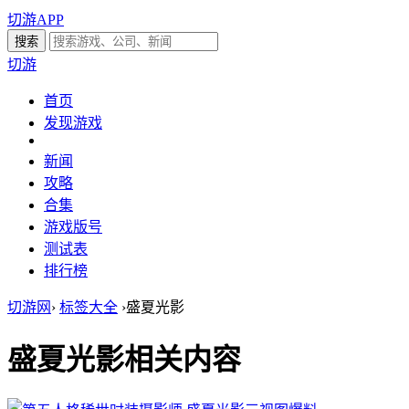
切游APP
切游
首页
发现游戏
新闻
攻略
合集
游戏版号
测试表
排行榜
切游网
›
标签大全
›
盛夏光影
盛夏光影
相关内容