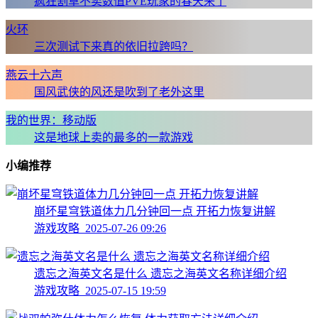
疯狂割草不卖数值PVE玩家的春天来了
火环
三次测试下来真的依旧拉跨吗？
燕云十六声
国风武侠的风还是吹到了老外这里
我的世界：移动版
这是地球上卖的最多的一款游戏
小编推荐
崩坏星穹铁道体力几分钟回一点 开拓力恢复讲解
游戏攻略 2025-07-26 09:26
遗忘之海英文名是什么 遗忘之海英文名称详细介绍
游戏攻略 2025-07-15 19:59