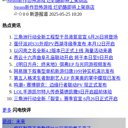
Steam新作恐怖游戏 烂奶酪即将上架商店
0
0
新游报道
2025-05-25 10:20
热点资讯
三角洲行动全新工程型干员液氮官宣 6月26日将登场
蛋仔派对S31外观PV西湖寻缘季发布 本月12日开启
以闪亮之名全新4.2版本已正式上线 海量活动来袭
燕云十六声曲阜孔庙联动开启 将于本日至9日开启
《明日方舟：终末地》弭弗EP 与光同游视频发布
网易旗下叙事型单机新游归唐19分钟实机演示发布
第五人格求生者默剧艺人EP 克莱奥的掌中蝶现已发布
鸣潮× 赛博朋克：边缘行者联动PV 现正式发布
LOL手游凯尔特人传奇莫德凯撒9日开启超前体验
三角洲行动全新「裂变」赛季官宣 6月26日正式开启
更多
闪电快评
逆战：未来