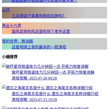
疯狂割草不卖数值PVE玩家的春天来了
火环
三次测试下来真的依旧拉跨吗？
燕云十六声
国风武侠的风还是吹到了老外这里
我的世界：移动版
这是地球上卖的最多的一款游戏
小编推荐
崩坏星穹铁道体力几分钟回一点 开拓力恢复讲解
游戏攻略 2025-07-26 09:26
遗忘之海英文名是什么 遗忘之海英文名称详细介绍
游戏攻略 2025-07-15 19:59