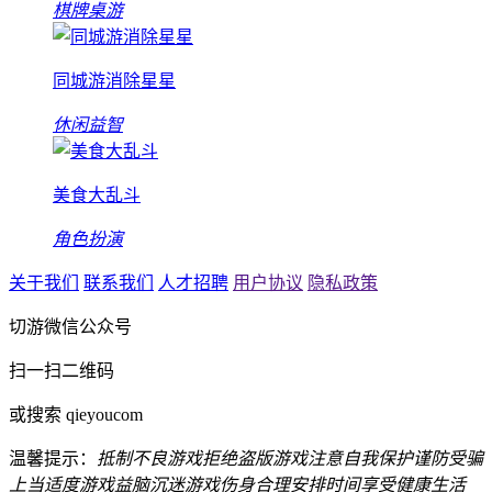
棋牌桌游
同城游消除星星
休闲益智
美食大乱斗
角色扮演
关于我们
联系我们
人才招聘
用户协议
隐私政策
切游微信公众号
扫一扫二维码
或搜索 qieyoucom
温馨提示：
抵制不良游戏
拒绝盗版游戏
注意自我保护
谨防受骗
上当
适度游戏益脑
沉迷游戏伤身
合理安排时间
享受健康生活