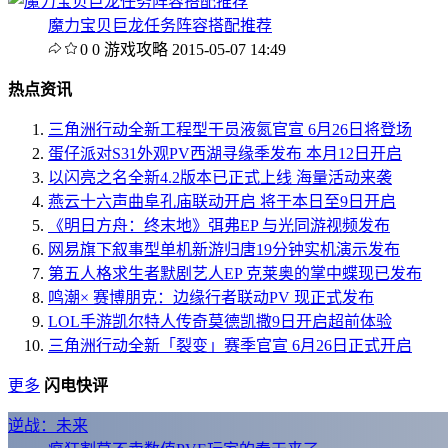
魔力宝贝巨龙任务阵容搭配推荐
0
0
游戏攻略
2015-05-07 14:49
热点资讯
三角洲行动全新工程型干员液氮官宣 6月26日将登场
蛋仔派对S31外观PV西湖寻缘季发布 本月12日开启
以闪亮之名全新4.2版本已正式上线 海量活动来袭
燕云十六声曲阜孔庙联动开启 将于本日至9日开启
《明日方舟：终末地》弭弗EP 与光同游视频发布
网易旗下叙事型单机新游归唐19分钟实机演示发布
第五人格求生者默剧艺人EP 克莱奥的掌中蝶现已发布
鸣潮× 赛博朋克：边缘行者联动PV 现正式发布
LOL手游凯尔特人传奇莫德凯撒9日开启超前体验
三角洲行动全新「裂变」赛季官宣 6月26日正式开启
更多
闪电快评
逆战：未来