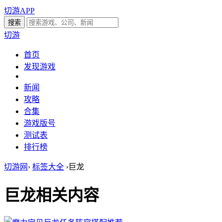
切游APP
切游
首页
发现游戏
新闻
攻略
合集
游戏版号
测试表
排行榜
切游网
›
标签大全
›
巨龙
巨龙
相关内容