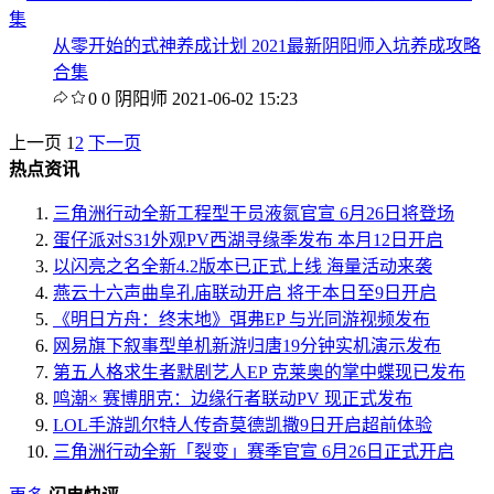
从零开始的式神养成计划 2021最新阴阳师入坑养成攻略
合集
0
0
阴阳师
2021-06-02 15:23
上一页
1
2
下一页
热点资讯
三角洲行动全新工程型干员液氮官宣 6月26日将登场
蛋仔派对S31外观PV西湖寻缘季发布 本月12日开启
以闪亮之名全新4.2版本已正式上线 海量活动来袭
燕云十六声曲阜孔庙联动开启 将于本日至9日开启
《明日方舟：终末地》弭弗EP 与光同游视频发布
网易旗下叙事型单机新游归唐19分钟实机演示发布
第五人格求生者默剧艺人EP 克莱奥的掌中蝶现已发布
鸣潮× 赛博朋克：边缘行者联动PV 现正式发布
LOL手游凯尔特人传奇莫德凯撒9日开启超前体验
三角洲行动全新「裂变」赛季官宣 6月26日正式开启