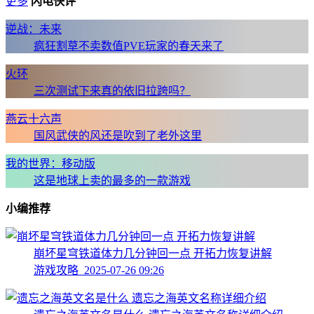
更多
闪电快评
逆战：未来
疯狂割草不卖数值PVE玩家的春天来了
火环
三次测试下来真的依旧拉跨吗？
燕云十六声
国风武侠的风还是吹到了老外这里
我的世界：移动版
这是地球上卖的最多的一款游戏
小编推荐
崩坏星穹铁道体力几分钟回一点 开拓力恢复讲解
游戏攻略 2025-07-26 09:26