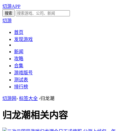
切游APP
切游
首页
发现游戏
新闻
攻略
合集
游戏版号
测试表
排行榜
切游网
›
标签大全
›
归龙潮
归龙潮
相关内容