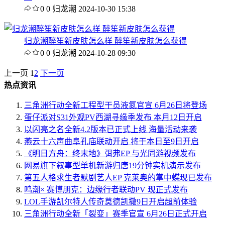
0
0
归龙潮
2024-10-30 15:38
归龙潮醉笙新皮肤怎么样 醉笙新皮肤怎么获得
0
0
归龙潮
2024-10-28 09:30
上一页
1
2
下一页
热点资讯
三角洲行动全新工程型干员液氮官宣 6月26日将登场
蛋仔派对S31外观PV西湖寻缘季发布 本月12日开启
以闪亮之名全新4.2版本已正式上线 海量活动来袭
燕云十六声曲阜孔庙联动开启 将于本日至9日开启
《明日方舟：终末地》弭弗EP 与光同游视频发布
网易旗下叙事型单机新游归唐19分钟实机演示发布
第五人格求生者默剧艺人EP 克莱奥的掌中蝶现已发布
鸣潮× 赛博朋克：边缘行者联动PV 现正式发布
LOL手游凯尔特人传奇莫德凯撒9日开启超前体验
三角洲行动全新「裂变」赛季官宣 6月26日正式开启