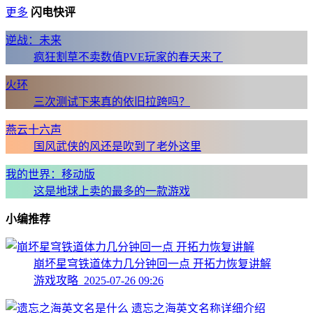
更多
闪电快评
逆战：未来
疯狂割草不卖数值PVE玩家的春天来了
火环
三次测试下来真的依旧拉跨吗？
燕云十六声
国风武侠的风还是吹到了老外这里
我的世界：移动版
这是地球上卖的最多的一款游戏
小编推荐
崩坏星穹铁道体力几分钟回一点 开拓力恢复讲解
游戏攻略 2025-07-26 09:26