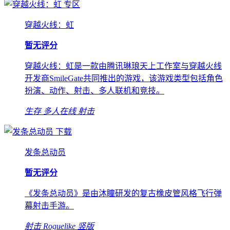
专区
穿越火线：虹
暂无评分
穿越火线：虹是一款由腾讯琳琅天上工作室与穿越火线
开发商SmileGate共同推出的游戏，该游戏类型包括角色
扮演、动作、射击、多人联机和竞技。
生存
多人在线
射击
下载
发条总动员
暂无评分
《发条总动员》是由沐瞳研发的复古橡皮管风格飞行弹
幕射击手游。
射击
Roguelike
竖版