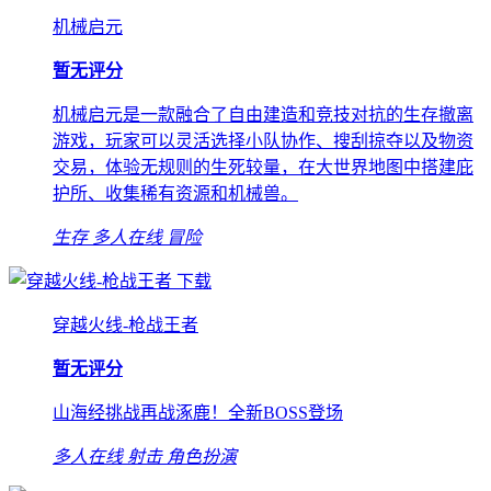
机械启元
暂无评分
机械启元是一款融合了自由建造和竞技对抗的生存撤离
游戏，玩家可以灵活选择小队协作、搜刮掠夺以及物资
交易，体验无规则的生死较量，在大世界地图中搭建庇
护所、收集稀有资源和机械兽。
生存
多人在线
冒险
下载
穿越火线-枪战王者
暂无评分
山海经挑战再战涿鹿！全新BOSS登场
多人在线
射击
角色扮演