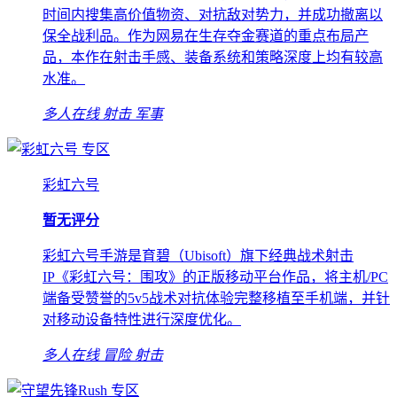
时间内搜集高价值物资、对抗敌对势力，并成功撤离以
保全战利品。作为网易在生存夺金赛道的重点布局产
品，本作在射击手感、装备系统和策略深度上均有较高
水准。
多人在线
射击
军事
专区
彩虹六号
暂无评分
彩虹六号手游是育碧（Ubisoft）旗下经典战术射击
IP《彩虹六号：围攻》的正版移动平台作品，将主机/PC
端备受赞誉的5v5战术对抗体验完整移植至手机端，并针
对移动设备特性进行深度优化。
多人在线
冒险
射击
专区