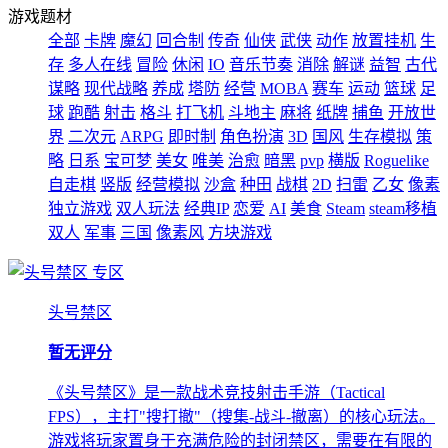
游戏题材
全部
卡牌
魔幻
回合制
传奇
仙侠
武侠
动作
放置挂机
生
存
多人在线
冒险
休闲
IO
音乐节奏
消除
解谜
益智
古代
谋略
现代战略
养成
塔防
经营
MOBA
赛车
运动
篮球
足
球
跑酷
射击
格斗
打飞机
斗地主
麻将
纸牌
捕鱼
开放世
界
二次元
ARPG
即时制
角色扮演
3D
国风
生存模拟
策
略
日系
宝可梦
美女
唯美
治愈
暗黑
pvp
横版
Roguelike
自走棋
竖版
经营模拟
沙盒
种田
战棋
2D
扫雷
乙女
像素
独立游戏
双人玩法
经典IP
恋爱
AI
美食
Steam
steam移植
双人
军事
三国
像素风
方块游戏
专区
头号禁区
暂无评分
《头号禁区》是一款战术竞技射击手游（Tactical
FPS），主打"搜打撤"（搜集-战斗-撤离）的核心玩法。
游戏将玩家置身于充满危险的封闭禁区，需要在有限的