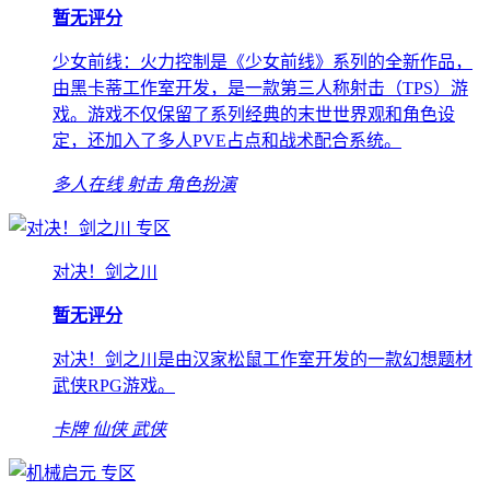
暂无评分
少女前线：火力控制是《少女前线》系列的全新作品，
由黑卡蒂工作室开发，是一款第三人称射击（TPS）游
戏。游戏不仅保留了系列经典的末世世界观和角色设
定，还加入了多人PVE占点和战术配合系统。
多人在线
射击
角色扮演
专区
对决！剑之川
暂无评分
对决！剑之川是由汉家松鼠工作室开发的一款幻想题材
武侠RPG游戏。
卡牌
仙侠
武侠
专区