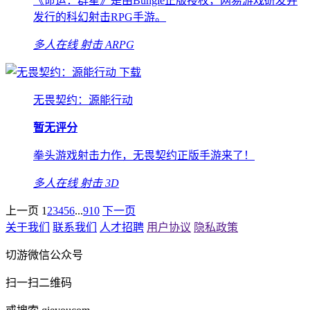
《命运：群星》是由Bungie正版授权，网易游戏研发并
发行的科幻射击RPG手游。
多人在线
射击
ARPG
下载
无畏契约：源能行动
暂无评分
拳头游戏射击力作，无畏契约正版手游来了！
多人在线
射击
3D
上一页
1
2
3
4
5
6
...
9
10
下一页
关于我们
联系我们
人才招聘
用户协议
隐私政策
切游微信公众号
扫一扫二维码