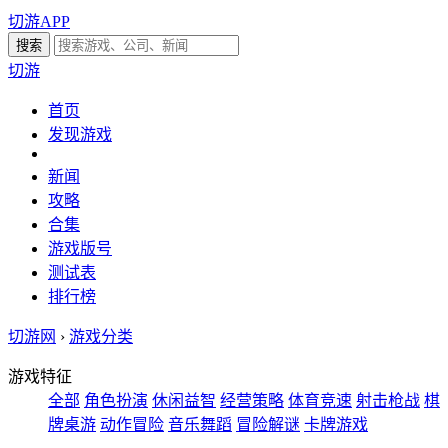
切游APP
切游
首页
发现游戏
新闻
攻略
合集
游戏版号
测试表
排行榜
切游网
›
游戏分类
游戏特征
全部
角色扮演
休闲益智
经营策略
体育竞速
射击枪战
棋
牌桌游
动作冒险
音乐舞蹈
冒险解谜
卡牌游戏