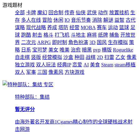
游戏题材
全部
卡牌
魔幻
回合制
传奇
仙侠
武侠
动作
放置挂机
生
存
多人在线
冒险
休闲
IO
音乐节奏
消除
解谜
益智
古代
谋略
现代战略
养成
塔防
经营
MOBA
赛车
运动
篮球
足
球
跑酷
射击
格斗
打飞机
斗地主
麻将
纸牌
捕鱼
开放世
界
二次元
ARPG
即时制
角色扮演
3D
国风
生存模拟
策
略
日系
宝可梦
美女
唯美
治愈
暗黑
pvp
横版
Roguelike
自走棋
竖版
经营模拟
沙盒
种田
战棋
2D
扫雷
乙女
像素
独立游戏
双人玩法
经典IP
恋爱
AI
美食
Steam
steam移植
双人
军事
三国
像素风
方块游戏
专区
特种部队：集结
暂无评分
由海外著名开发商1Cgames精心制作的全球硬核战术射
击网游