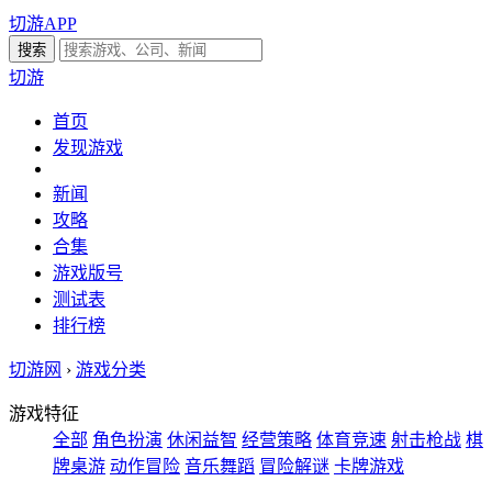
切游APP
切游
首页
发现游戏
新闻
攻略
合集
游戏版号
测试表
排行榜
切游网
›
游戏分类
游戏特征
全部
角色扮演
休闲益智
经营策略
体育竞速
射击枪战
棋
牌桌游
动作冒险
音乐舞蹈
冒险解谜
卡牌游戏