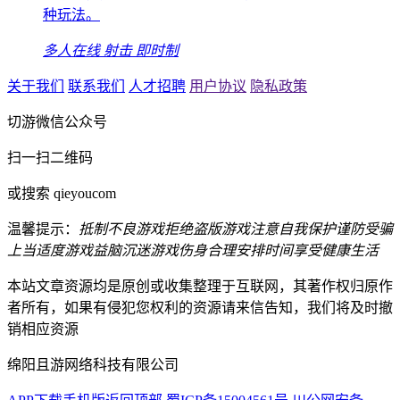
种玩法。
多人在线
射击
即时制
关于我们
联系我们
人才招聘
用户协议
隐私政策
切游微信公众号
扫一扫二维码
或搜索 qieyoucom
温馨提示：
抵制不良游戏
拒绝盗版游戏
注意自我保护
谨防受骗
上当
适度游戏益脑
沉迷游戏伤身
合理安排时间
享受健康生活
本站文章资源均是原创或收集整理于互联网，其著作权归原作
者所有，如果有侵犯您权利的资源请来信告知，我们将及时撤
销相应资源
绵阳且游网络科技有限公司