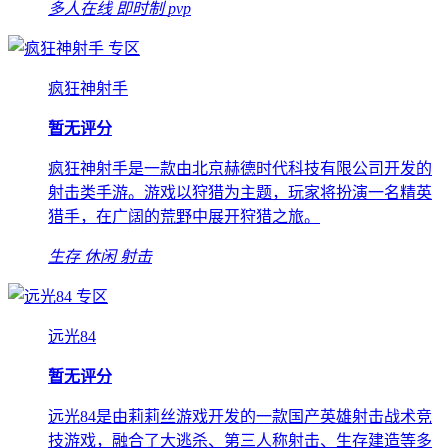
多人在线
即时制
pvp
专区
疯狂神射手
暂无评分
疯狂神射手是一款由北京赫德时代科技有限公司开发的
射击类手游。游戏以狩猎为主题，玩家将扮演一名精英
猎手，在广阔的荒野中展开狩猎之旅。
生存
休闲
射击
专区
远光84
暂无评分
远光84是由莉莉丝游戏开发的一款国产英雄射击战术竞
技游戏，融合了大逃杀、第三人称射击、生存建造等多