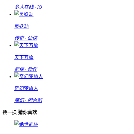
多人在线 · IO
灵妖劫
传奇 · 仙侠
天下万象
武侠 · 动作
奇幻梦旅人
魔幻 · 回合制
换一换
猜你喜欢