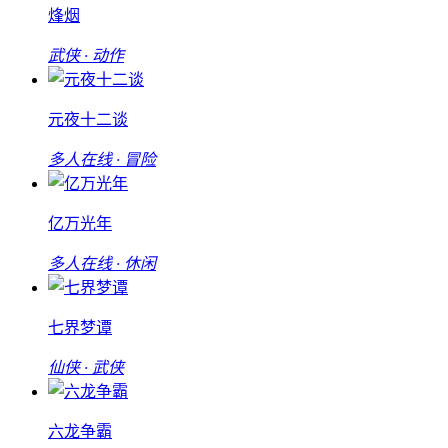
烽烟
武侠 · 动作
元夜十二谈
多人在线 · 冒险
亿万光年
多人在线 · 休闲
七界梦谭
仙侠 · 武侠
六龙争霸