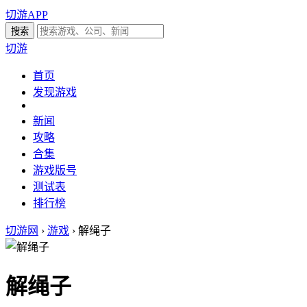
切游APP
切游
首页
发现游戏
新闻
攻略
合集
游戏版号
测试表
排行榜
切游网
›
游戏
›
解绳子
解绳子