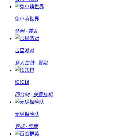
兔小萌世界
休闲 · 美女
吉星派对
多人在线 · 冒险
妖妖棋
回合制 · 放置挂机
无尽探险队
养成 · 竖版