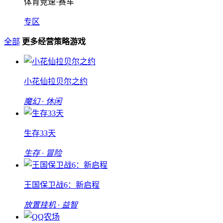
体育竞速·赛车
专区
全部
更多经营策略游戏
小花仙拉贝尔之约
魔幻 · 休闲
生存33天
生存 · 冒险
王国保卫战6：新启程
放置挂机 · 益智