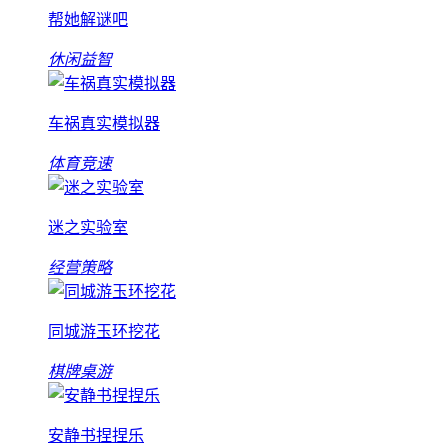
帮她解谜吧
休闲益智
车祸真实模拟器
体育竞速
迷之实验室
经营策略
同城游玉环挖花
棋牌桌游
安静书捏捏乐