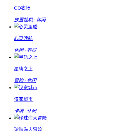
QQ农场
放置挂机 · 休闲
心灵渡船
休闲 · 养成
星轨之上
冒险 · 休闲
汉家城市
卡牌 · 休闲
珍珠海大冒险