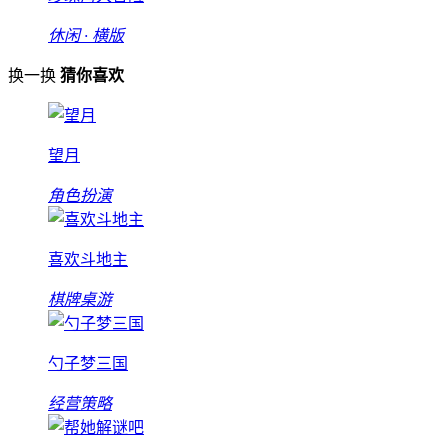
休闲 · 横版
换一换
猜你喜欢
望月
角色扮演
喜欢斗地主
棋牌桌游
勺子梦三国
经营策略