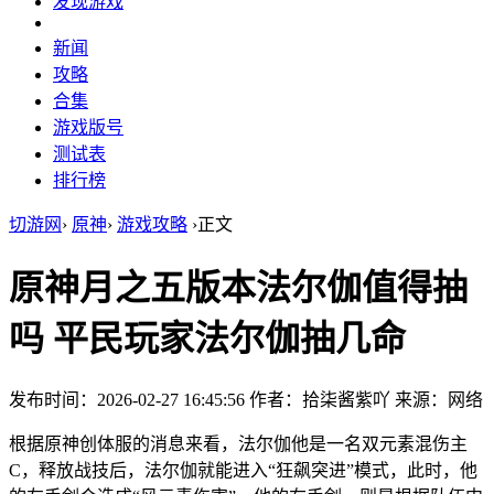
发现游戏
新闻
攻略
合集
游戏版号
测试表
排行榜
切游网
›
原神
›
游戏攻略
›
正文
原神月之五版本法尔伽值得抽
吗 平民玩家法尔伽抽几命
发布时间：2026-02-27 16:45:56
作者：拾柒酱紫吖
来源：网络
根据原神创体服的消息来看，法尔伽他是一名双元素混伤主
C，释放战技后，法尔伽就能进入“狂飙突进”模式，此时，他