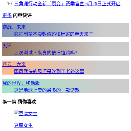
三角洲行动全新「裂变」赛季官宣 6月26日正式开启
更多
闪电快评
逆战：未来
疯狂割草不卖数值PVE玩家的春天来了
火环
三次测试下来真的依旧拉跨吗？
燕云十六声
国风武侠的风还是吹到了老外这里
我的世界：移动版
这是地球上卖的最多的一款游戏
换一换
猜你喜欢
豆腐女生