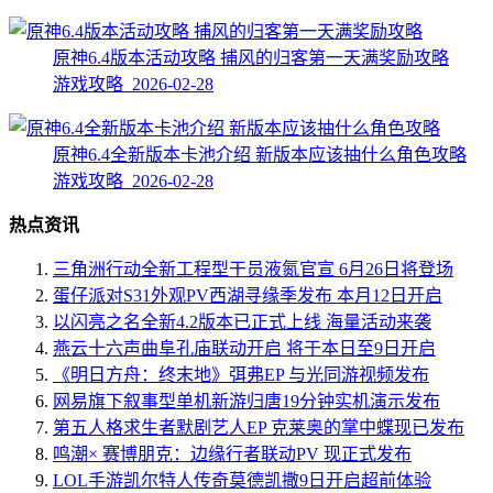
原神6.4版本活动攻略 捕风的归客第一天满奖励攻略
游戏攻略 2026-02-28
原神6.4全新版本卡池介绍 新版本应该抽什么角色攻略
游戏攻略 2026-02-28
热点资讯
三角洲行动全新工程型干员液氮官宣 6月26日将登场
蛋仔派对S31外观PV西湖寻缘季发布 本月12日开启
以闪亮之名全新4.2版本已正式上线 海量活动来袭
燕云十六声曲阜孔庙联动开启 将于本日至9日开启
《明日方舟：终末地》弭弗EP 与光同游视频发布
网易旗下叙事型单机新游归唐19分钟实机演示发布
第五人格求生者默剧艺人EP 克莱奥的掌中蝶现已发布
鸣潮× 赛博朋克：边缘行者联动PV 现正式发布
LOL手游凯尔特人传奇莫德凯撒9日开启超前体验