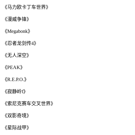
《马力欧卡丁车世界》
《漫威争锋》
《Megabonk》
《忍者龙剑传4》
《无人深空》
《PEAK》
《R.E.P.O.》
《寂静岭f》
《索尼克赛车交叉世界》
《双影奇境》
《星际战甲》