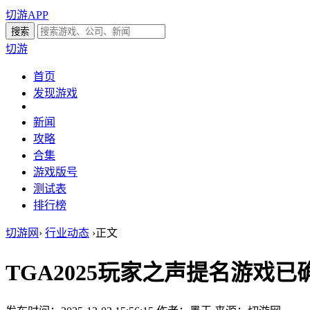
切游APP
切游
首页
发现游戏
新闻
攻略
合集
游戏版号
测试表
排行榜
切游网
›
行业动态
›
正文
TGA2025玩家之声提名游戏已