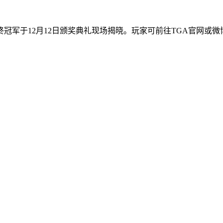
终冠军于12月12日颁奖典礼现场揭晓。玩家可前往TGA官网