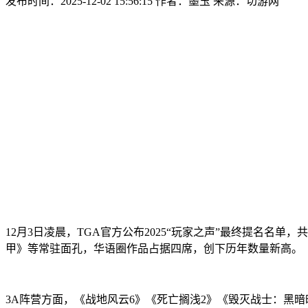
发布时间：2025-12-02 15:56:15
作者：墨玉
来源：切游网
12月3日凌晨，TGA官方公布2025“玩家之声”最终提名名
甲》等常驻面孔，华语圈作品占据四席，创下历年数量新高。
3A阵营方面，《战地风云6》《死亡搁浅2》《毁灭战士：黑