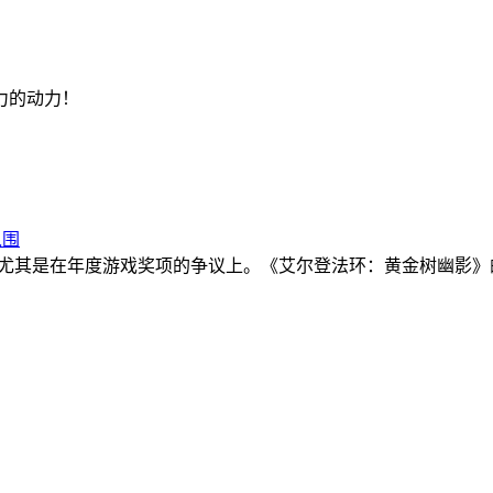
力的动力！
入围
广泛讨论 ，尤其是在年度游戏奖项的争议上。《艾尔登法环：黄金树幽影