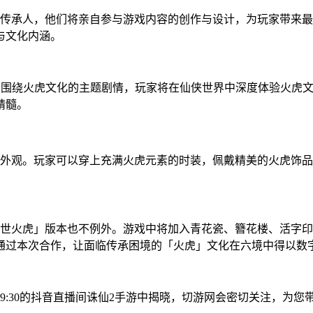
性传承人，他们将亲自参与游戏内容的创作与设计，为玩家带来
与文化内涵。
系列围绕火虎文化的主题剧情，玩家将在仙侠世界中深度体验火虎
精髓。
题外观。玩家可以穿上充满火虎元素的时装，佩戴精美的火虎饰
惊世火虎」版本也不例外。游戏中将加入青花瓷、簪花楼、活字
通过本次合作，让面临传承困境的「火虎」文化在六境中得以数
19:30的抖音直播间诛仙2手游中揭晓，切游网会密切关注，为