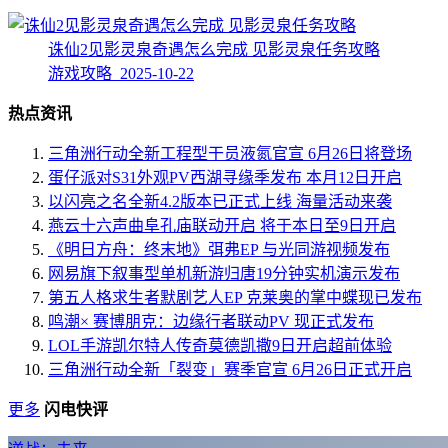
诛仙2见影灵泉奇遇怎么完成 见影灵泉任务攻略
游戏攻略 2025-10-22
热点资讯
三角洲行动全新工程型干员液氮官宣 6月26日将登场
蛋仔派对S31外观PV西湖寻缘季发布 本月12日开启
以闪亮之名全新4.2版本已正式上线 海量活动来袭
燕云十六声曲阜孔庙联动开启 将于本日至9日开启
《明日方舟：终末地》弭弗EP 与光同游视频发布
网易旗下叙事型单机新游归唐19分钟实机演示发布
第五人格求生者默剧艺人EP 克莱奥的掌中蝶现已发布
鸣潮× 赛博朋克：边缘行者联动PV 现正式发布
LOL手游凯尔特人传奇莫德凯撒9日开启超前体验
三角洲行动全新「裂变」赛季官宣 6月26日正式开启
更多
闪电快评