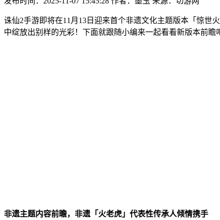
发布时间：2025-11-07 15:45:28
作者：墨玉
来源：切游网
诛仙2手游即将在11月13日迎来首个非遗文化主题版本「惊
中绽放出别样的光彩！下面就跟随小编来一起看看新版本前瞻
非遗主题内容前瞻，非遗「火老虎」代表性传承人倾情携手