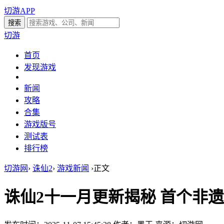
切游APP
切游
首页
发现游戏
新闻
攻略
合集
游戏版号
测试表
排行榜
切游网
›
诛仙2
›
游戏新闻
›
正文
诛仙2十一月更新揭秘 首个非