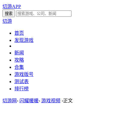
切游APP
切游
首页
发现游戏
新闻
攻略
合集
游戏版号
测试表
排行榜
切游网
›
闪耀暖暖
›
游戏视频
›
正文