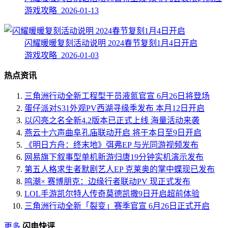
游戏攻略 2026-01-13
闪耀暖暖复刻活动说明 2024春节复刻1月4日开启
游戏攻略 2026-01-03
热点资讯
三角洲行动全新工程型干员液氮官宣 6月26日将登场
蛋仔派对S31外观PV西湖寻缘季发布 本月12日开启
以闪亮之名全新4.2版本已正式上线 海量活动来袭
燕云十六声曲阜孔庙联动开启 将于本日至9日开启
《明日方舟：终末地》弭弗EP 与光同游视频发布
网易旗下叙事型单机新游归唐19分钟实机演示发布
第五人格求生者默剧艺人EP 克莱奥的掌中蝶现已发布
鸣潮× 赛博朋克：边缘行者联动PV 现正式发布
LOL手游凯尔特人传奇莫德凯撒9日开启超前体验
三角洲行动全新「裂变」赛季官宣 6月26日正式开启
更多
闪电快评