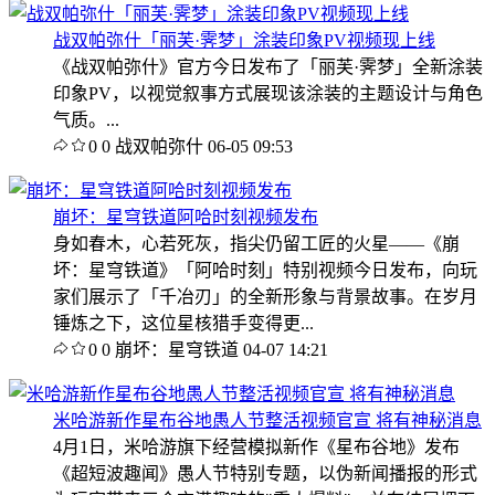
战双帕弥什「丽芙·霁梦」涂装印象PV视频现上线
《战双帕弥什》官方今日发布了「丽芙·霁梦」全新涂装
印象PV，以视觉叙事方式展现该涂装的主题设计与角色
气质。...
0
0
战双帕弥什
06-05 09:53
崩坏：星穹铁道阿哈时刻视频发布
身如春木，心若死灰，指尖仍留工匠的火星——《崩
坏：星穹铁道》「阿哈时刻」特别视频今日发布，向玩
家们展示了「千冶刃」的全新形象与背景故事。在岁月
锤炼之下，这位星核猎手变得更...
0
0
崩坏：星穹铁道
04-07 14:21
米哈游新作星布谷地愚人节整活视频官宣 将有神秘消息
4月1日，米哈游旗下经营模拟新作《星布谷地》发布
《超短波趣闻》愚人节特别专题，以伪新闻播报的形式