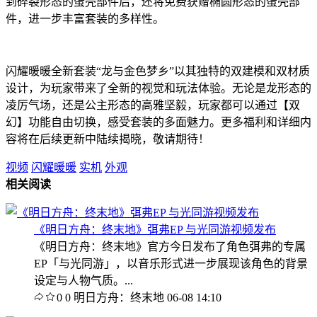
到碎裂形态的蛋壳部件后，还将免费获赠椭圆形态的蛋壳部
件，进一步丰富套装的多样性。
闪耀暖暖全新套装“龙与金色梦乡”以其独特的双建模和双材质
设计，为玩家带来了全新的视觉和玩法体验。无论是龙形态的
凌厉气场，还是公主形态的高雅坚毅，玩家都可以通过【双
幻】功能自由切换，感受套装的多面魅力。更多福利和详细内
容将在后续更新中陆续揭晓，敬请期待
！
视频
闪耀暖暖
实机
外观
相关阅读
《明日方舟：终末地》弭弗EP 与光同游视频发布
《明日方舟：终末地》官方今日发布了角色弭弗的专属
EP「与光同游」，以音乐形式进一步展现该角色的背景
设定与人物气质。...
0
0
明日方舟：终末地
06-08 14:10