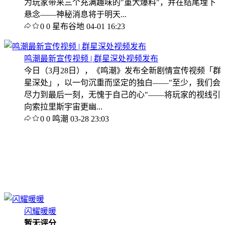
为玩家带来三个充满趣味的"重大爆料"，并在结尾埋下
悬念——神秘消息将于明天...
0
0
星布谷地
04-01 16:23
鸣潮最新宣传视频 | 群星深处视频发布
今日（3月28日），《鸣潮》发布全新剧情宣传视频「群
星深处」，以一句沉重而坚定的独白——"至少，我们会
尽力到最后一刻，无愧于自己的心"——将玩家的视线引
向索拉里斯宇宙更幽...
0
0
鸣潮
03-28 23:03
闪耀暖暖
暂无评分