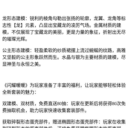
龙形态建模：锐利的棱角勾勒出张扬的轮廓，龙翼、龙角等标
志性【龙】元素，凸显出宝藏龙的凌厉气场。金属材质的建
模，不仅展现了宝藏龙的美丽，更是力量的象征，折射出无尽
的璀璨光辉。
公主形态建模：轻盈柔软的纱质裙摆上流过蜿蜒的纹路，高雅
又坚毅的公主形象跃然而生。水晶与银为主要材质的建模，尽
显神圣与永恒之美。
《闪耀暖暖》为玩家准备了丰富的福利，让玩家能够轻松体验
全新套装的魅力：
双建模、双材质，免费直送80抽：玩家在更新后将获得80次免
费抽取机会，助力玩家快速收集套装部件。
获取碎裂形态蛋壳部件，赠送椭圆形态蛋壳部件：玩家在收集