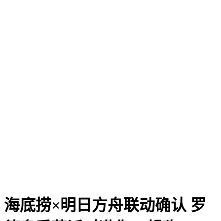
海底捞×明日方舟联动确认 罗