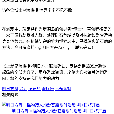
10月19日联名机制攻略大公开
请各位博士@海底捞 惊喜多多不见不散！
在游戏中，玩家将作为罗德岛的领导者“博士”，带领罗德岛的
一众干员救助受难人群、处理矿石争端以及对抗诸如整合运动
等其他势力。在错综复杂的势力博弈之中，寻找治愈矿石病的
方法，今日海底捞× @明日方舟Arknights 联名确认！
以上就是海底捞×明日方舟联动确认，罗德岛番茄派对邀你一
起嗨的全部内容了，更多游戏资讯，攻略内容敬请关注切游
网，您的支持是我们努力的动力！
明日方舟
联动
罗德岛
海底捞
番茄派对
相关阅读
明日方舟 × 怪物猎人泡影苍霆限时活动6月1日将开启