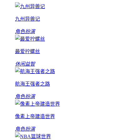
九州异兽记
角色扮演
最爱拧螺丝
休闲益智
航海王强者之路
角色扮演
像素上帝建造世界
角色扮演