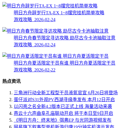
明日方舟辞岁行TA-EX 1~8摆完挂机简单攻略
游戏攻略 2026-02-24
明日方舟春节限定寻访攻略 劫尽古今卡池抽取注意
游戏攻略 2026-02-24
明日方舟夏活限定干员有谁 明日方舟夏活限定干员
游戏攻略 2026-02-22
热点资讯
三角洲行动全新工程型干员液氮官宣 6月26日将登场
蛋仔派对S31外观PV西湖寻缘季发布 本月12日开启
以闪亮之名全新4.2版本已正式上线 海量活动来袭
燕云十六声曲阜孔庙联动开启 将于本日至9日开启
《明日方舟：终末地》弭弗EP 与光同游视频发布
网易旗下叙事型单机新游归唐19分钟实机演示发布