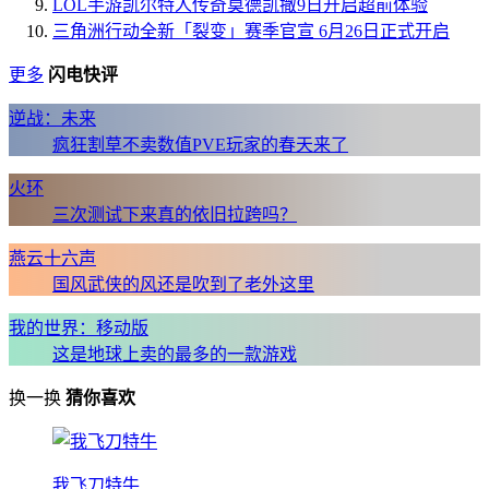
LOL手游凯尔特人传奇莫德凯撒9日开启超前体验
三角洲行动全新「裂变」赛季官宣 6月26日正式开启
更多
闪电快评
逆战：未来
疯狂割草不卖数值PVE玩家的春天来了
火环
三次测试下来真的依旧拉跨吗？
燕云十六声
国风武侠的风还是吹到了老外这里
我的世界：移动版
这是地球上卖的最多的一款游戏
换一换
猜你喜欢
我飞刀特牛