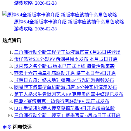
游戏攻略 2026-02-28
原神6.4全新版本卡池介绍 新版本应该抽什么角色攻略
游戏攻略 2026-02-28
热点资讯
三角洲行动全新工程型干员液氮官宣 6月26日将登场
蛋仔派对S31外观PV西湖寻缘季发布 本月12日开启
以闪亮之名全新4.2版本已正式上线 海量活动来袭
燕云十六声曲阜孔庙联动开启 将于本日至9日开启
《明日方舟：终末地》弭弗EP 与光同游视频发布
网易旗下叙事型单机新游归唐19分钟实机演示发布
第五人格求生者默剧艺人EP 克莱奥的掌中蝶现已发布
鸣潮× 赛博朋克：边缘行者联动PV 现正式发布
LOL手游凯尔特人传奇莫德凯撒9日开启超前体验
三角洲行动全新「裂变」赛季官宣 6月26日正式开启
更多
闪电快评