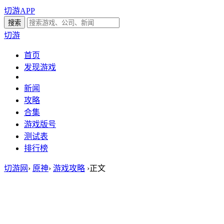
切游APP
切游
首页
发现游戏
新闻
攻略
合集
游戏版号
测试表
排行榜
切游网
›
原神
›
游戏攻略
›
正文