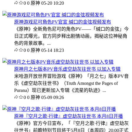
0
0
原神
05-20 10:20
原神游戏尼可角色PV官宣 缄口的金弦视频发布
《原神》全新角色尼可的角色PV——「缄口的金弦」今
日正式曝光，官方同步释出剧情动画，揭秘这位神秘角
色的背景故事。...
0
0
原神
05-14 18:23
原神月之七版本PV音乐虚空劫灰往世书 以加入专辑
米哈游开放世界冒险游戏《原神》「月之七」版本PV音
乐《虚空劫灰往世书》（Truth Amongst the Pages of
Purana）现已更新加入专辑《流星的轨迹》...
0
0
原神
05-09 09:26
原神『空月之歌·行律』虚空劫灰往世书 本月8日开播
《原神》官方今日宣布，「『空月之歌·行律』虚空劫灰
往世书」前瞻特别节目将于5月8日（本周四）20:00正式