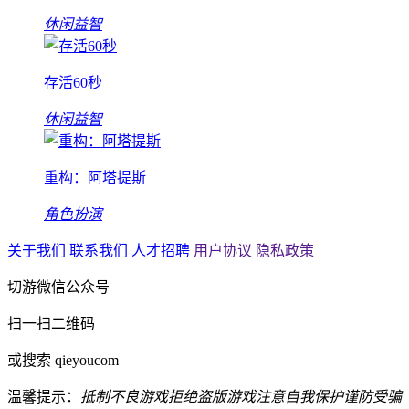
休闲益智
存活60秒
休闲益智
重构：阿塔提斯
角色扮演
关于我们
联系我们
人才招聘
用户协议
隐私政策
切游微信公众号
扫一扫二维码
或搜索 qieyoucom
温馨提示：
抵制不良游戏
拒绝盗版游戏
注意自我保护
谨防受骗