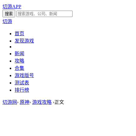
切游APP
切游
首页
发现游戏
新闻
攻略
合集
游戏版号
测试表
排行榜
切游网
›
原神
›
游戏攻略
›
正文