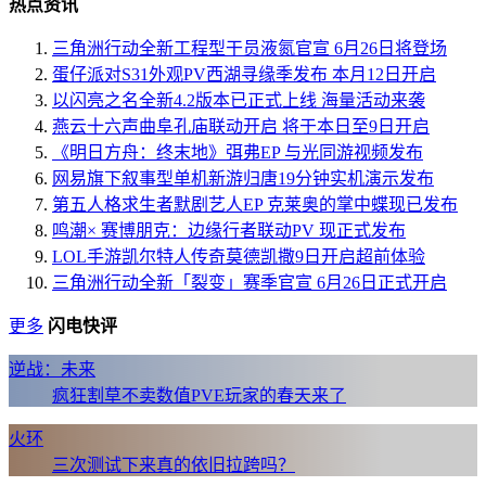
热点资讯
三角洲行动全新工程型干员液氮官宣 6月26日将登场
蛋仔派对S31外观PV西湖寻缘季发布 本月12日开启
以闪亮之名全新4.2版本已正式上线 海量活动来袭
燕云十六声曲阜孔庙联动开启 将于本日至9日开启
《明日方舟：终末地》弭弗EP 与光同游视频发布
网易旗下叙事型单机新游归唐19分钟实机演示发布
第五人格求生者默剧艺人EP 克莱奥的掌中蝶现已发布
鸣潮× 赛博朋克：边缘行者联动PV 现正式发布
LOL手游凯尔特人传奇莫德凯撒9日开启超前体验
三角洲行动全新「裂变」赛季官宣 6月26日正式开启
更多
闪电快评
逆战：未来
疯狂割草不卖数值PVE玩家的春天来了
火环
三次测试下来真的依旧拉跨吗？