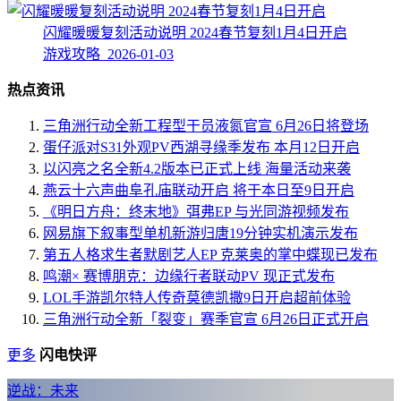
闪耀暖暖复刻活动说明 2024春节复刻1月4日开启
游戏攻略 2026-01-03
热点资讯
三角洲行动全新工程型干员液氮官宣 6月26日将登场
蛋仔派对S31外观PV西湖寻缘季发布 本月12日开启
以闪亮之名全新4.2版本已正式上线 海量活动来袭
燕云十六声曲阜孔庙联动开启 将于本日至9日开启
《明日方舟：终末地》弭弗EP 与光同游视频发布
网易旗下叙事型单机新游归唐19分钟实机演示发布
第五人格求生者默剧艺人EP 克莱奥的掌中蝶现已发布
鸣潮× 赛博朋克：边缘行者联动PV 现正式发布
LOL手游凯尔特人传奇莫德凯撒9日开启超前体验
三角洲行动全新「裂变」赛季官宣 6月26日正式开启
更多
闪电快评
逆战：未来