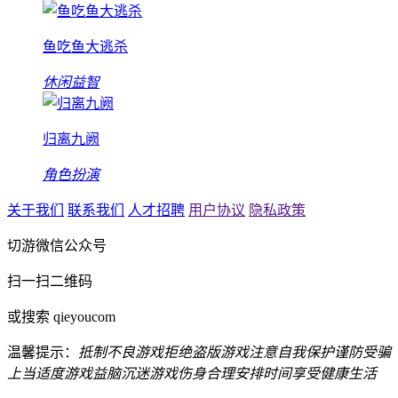
鱼吃鱼大逃杀
休闲益智
归离九阙
角色扮演
关于我们
联系我们
人才招聘
用户协议
隐私政策
切游微信公众号
扫一扫二维码
或搜索 qieyoucom
温馨提示：
抵制不良游戏
拒绝盗版游戏
注意自我保护
谨防受骗
上当
适度游戏益脑
沉迷游戏伤身
合理安排时间
享受健康生活