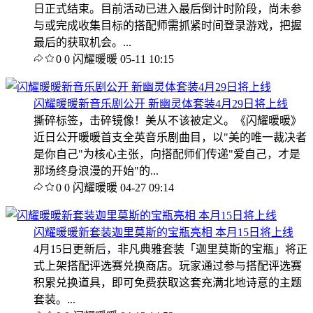
日正式结束。目前活动已进入最后倒计时阶段，尚未参
与或完成收集目标的搭配师需抓紧时间登录游戏，把握
最后的获取机会。...
0
0
闪耀暖暖
05-11 10:15
闪耀暖暖新音乐剧公开 新幽灵体套装4月29日将上线
撕碎标签，击碎镜像！美从不该被定义。《闪耀暖暖》
近日公开暖暖首支全英音乐剧曲目，以"美的唯一裁决者
是你自己"为核心主张，向搭配师们传递"爱自己，才是
那场终身浪漫的开始"的...
0
0
闪耀暖暖
04-27 09:14
闪耀暖暖新套装迦里莫斯的宝瓶亮相 本月15日将上线
4月15日更新后，非凡典雅套装「迦里莫斯的宝瓶」将正
式上架搭配评选赛兑换商店。玩家通过参与搭配评选赛
积累兑换道具，即可免费获取这套充满北地诗意的主题
套装。...