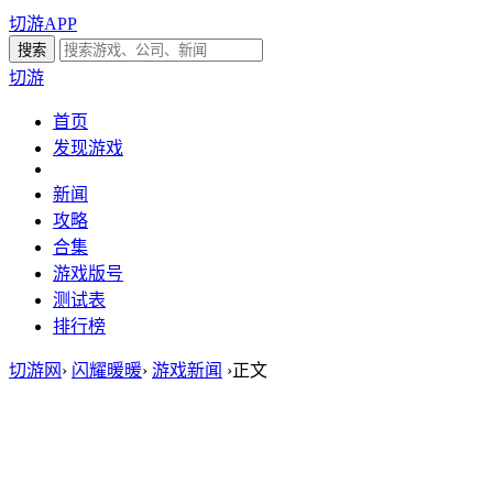
切游APP
切游
首页
发现游戏
新闻
攻略
合集
游戏版号
测试表
排行榜
切游网
›
闪耀暖暖
›
游戏新闻
›
正文