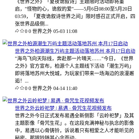
《世界之外》「夏夜诡叙诗」主题限时活动即将重
启，"怪物的心，诡叙的爱"——5月6日08:00至5月20日
03:59，「夏夜诡叙诗世界之间」限时感召正式开启，四
张世界品级侧...
0
0
世界之外
05-03 11:08
世界之外柏源潮生万屿主题活动落地苏州 本月17日启动
"海鸟飞向天际线，奔赴那一片晴天……"今日，《世界
之外》官方宣布，柏源个人主题线下活动「潮生万屿」
即将落地苏州大悦城，为玩家们带来一场海边的浪漫邂
逅！...
0
0
世界之外
04-14 11:40
世界之外云岭祀梦 | 易遇 · 骨咒生花视频发布
世界之外今日正式发布易遇全新侧影「云岭祀梦」及其
主题影像「骨咒生花」。在这段充满神秘与执念的影像
中，易遇以心骨铸铃，诉说着只有相爱之人才能听见的
秘密。那银铃随其心念而动，...