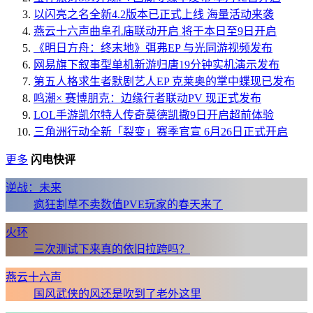
以闪亮之名全新4.2版本已正式上线 海量活动来袭
燕云十六声曲阜孔庙联动开启 将于本日至9日开启
《明日方舟：终末地》弭弗EP 与光同游视频发布
网易旗下叙事型单机新游归唐19分钟实机演示发布
第五人格求生者默剧艺人EP 克莱奥的掌中蝶现已发布
鸣潮× 赛博朋克：边缘行者联动PV 现正式发布
LOL手游凯尔特人传奇莫德凯撒9日开启超前体验
三角洲行动全新「裂变」赛季官宣 6月26日正式开启
更多
闪电快评
逆战：未来
疯狂割草不卖数值PVE玩家的春天来了
火环
三次测试下来真的依旧拉跨吗？
燕云十六声
国风武侠的风还是吹到了老外这里