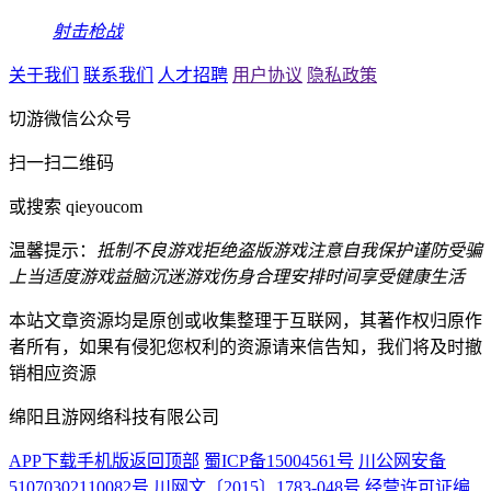
射击枪战
关于我们
联系我们
人才招聘
用户协议
隐私政策
切游微信公众号
扫一扫二维码
或搜索 qieyoucom
温馨提示：
抵制不良游戏
拒绝盗版游戏
注意自我保护
谨防受骗
上当
适度游戏益脑
沉迷游戏伤身
合理安排时间
享受健康生活
本站文章资源均是原创或收集整理于互联网，其著作权归原作
者所有，如果有侵犯您权利的资源请来信告知，我们将及时撤
销相应资源
绵阳且游网络科技有限公司
APP下载
手机版
返回顶部
蜀ICP备15004561号
川公网安备
51070302110082号
川网文〔2015〕1783-048号
经营许可证编