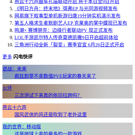
燕云十六声曲阜孔庙联动开启 将于本日至9日开启
《明日方舟：终末地》弭弗EP 与光同游视频发布
网易旗下叙事型单机新游归唐19分钟实机演示发布
第五人格求生者默剧艺人EP 克莱奥的掌中蝶现已发布
鸣潮× 赛博朋克：边缘行者联动PV 现正式发布
LOL手游凯尔特人传奇莫德凯撒9日开启超前体验
三角洲行动全新「裂变」赛季官宣 6月26日正式开启
更多
闪电快评
逆战：未来
疯狂割草不卖数值PVE玩家的春天来了
火环
三次测试下来真的依旧拉跨吗？
燕云十六声
国风武侠的风还是吹到了老外这里
我的世界：移动版
这是地球上卖的最多的一款游戏