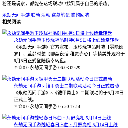
粉还是玩家，都能在这场联动中找到属于自己的乐趣。
永劫无间手游
联动
活动
盗墓笔记
麒麟回响
相关阅读
永劫无间手游玉玲珑神品时装6月5日将上线确幸转盘
《永劫无间手游》官方宣布，玉玲珑神品时装【雾隐妖
罗】、蓝梦时装【聊斋夜话·稚灵赤心】等精美外观将于
6月5日正式登陆确幸转盘。...
0
0
永劫无间手游
06-03 09:29
永劫无间手游 x 铠甲勇士二期联动活动今日正式启动
《永劫无间手游》×《铠甲勇士》二期联动将于5月20日
正式上线。
0
0
永劫无间手游
05-20 17:14
永劫无间手游魏轻春日序曲・月野亮相 5月14日上线