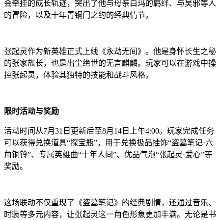
会牵挂的成长轨迹，突出了他与母亲白玛的羁绊、与吴邪等人
的冒险，以及十年青铜门之约的经典情节。
张起灵作为新英雄正式上线《永劫无间》。他是身怀长生之秘
的张家族长，也是出尘绝世的无言麒麟。玩家可以在游戏中操
控张起灵，体验其独特的技能和战斗风格。
限时活动与奖励
活动时间从7月31日更新后至8月14日上午4:00。玩家完成任务
可以获得兑换道具“探宝瓶”，用于兑换极品挂饰“盗墓笔记·六
角铜铃”、专属英雄曲“十年人间”、优品气泡“张起灵·爱心”等
奖励。
这场联动不仅重现了《盗墓笔记》的经典剧情，还通过音乐、
时装等多元内容，让张起灵这一角色形象更加丰满。无论是书