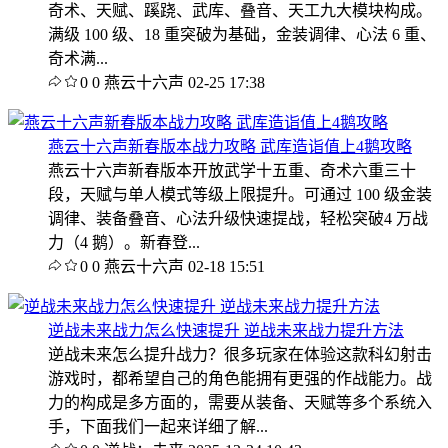
奇术、天赋、蹊跷、武库、叠音、天工九大模块构成。
满级 100 级、18 重突破为基础，金装调律、心法 6 重、
奇术满...
0
0
燕云十六声
02-25 17:38
燕云十六声新春版本战力攻略 武库造诣值上4鹅攻略
燕云十六声新春版本开放武学十五重、奇术六重三十
段，天赋与单人模式等级上限提升。可通过 100 级金装
调律、装备叠音、心法升级快速提战，轻松突破4 万战
力（4 鹅）。新春登...
0
0
燕云十六声
02-18 15:51
逆战未来战力怎么快速提升 逆战未来战力提升方法
逆战未来怎么提升战力？很多玩家在体验这款科幻射击
游戏时，都希望自己的角色能拥有更强的作战能力。战
力的构成是多方面的，需要从装备、天赋等多个系统入
手，下面我们一起来详细了解...