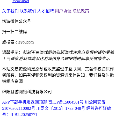
经营策略
关于我们
联系我们
人才招聘
用户协议
隐私政策
切游微信公众号
扫一扫二维码
或搜索 qieyoucom
温馨提示：
抵制不良游戏
拒绝盗版游戏
注意自我保护
谨防受骗
上当
适度游戏益脑
沉迷游戏伤身
合理安排时间
享受健康生活
本站文章资源均是原创或收集整理于互联网，其著作权归原作
者所有，如果有侵犯您权利的资源请来信告知，我们将及时撤
销相应资源
绵阳且游网络科技有限公司
APP下载
手机版
返回顶部
蜀ICP备15004561号
川公网安备
51070302110082号
川网文〔2015〕1783-048号
经营许可证编
号：川B2-20250771