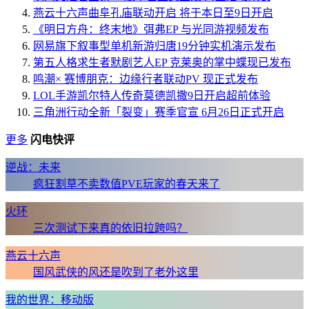
燕云十六声曲阜孔庙联动开启 将于本日至9日开启
《明日方舟：终末地》弭弗EP 与光同游视频发布
网易旗下叙事型单机新游归唐19分钟实机演示发布
第五人格求生者默剧艺人EP 克莱奥的掌中蝶现已发布
鸣潮× 赛博朋克：边缘行者联动PV 现正式发布
LOL手游凯尔特人传奇莫德凯撒9日开启超前体验
三角洲行动全新「裂变」赛季官宣 6月26日正式开启
更多
闪电快评
逆战：未来
疯狂割草不卖数值PVE玩家的春天来了
火环
三次测试下来真的依旧拉跨吗？
燕云十六声
国风武侠的风还是吹到了老外这里
我的世界：移动版