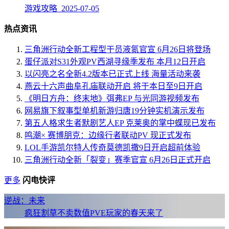
游戏攻略 2025-07-05
热点资讯
三角洲行动全新工程型干员液氮官宣 6月26日将登场
蛋仔派对S31外观PV西湖寻缘季发布 本月12日开启
以闪亮之名全新4.2版本已正式上线 海量活动来袭
燕云十六声曲阜孔庙联动开启 将于本日至9日开启
《明日方舟：终末地》弭弗EP 与光同游视频发布
网易旗下叙事型单机新游归唐19分钟实机演示发布
第五人格求生者默剧艺人EP 克莱奥的掌中蝶现已发布
鸣潮× 赛博朋克：边缘行者联动PV 现正式发布
LOL手游凯尔特人传奇莫德凯撒9日开启超前体验
三角洲行动全新「裂变」赛季官宣 6月26日正式开启
更多
闪电快评
逆战：未来
疯狂割草不卖数值PVE玩家的春天来了