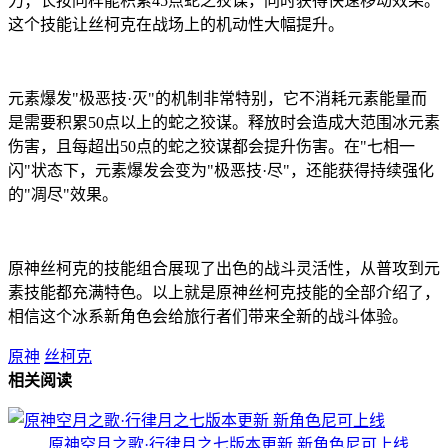
力；长按同样能积累45点蛇之狡谋，同时获得快速移动效果。
这个技能让丝柯克在战场上的机动性大幅提升。
元素爆发"极恶技·灭"的机制非常特别，它不消耗元素能量而
是需要积累50点以上的蛇之狡谋。释放时会造成大范围冰元素
伤害，且每超出50点的蛇之狡谋都会提升伤害。在"七相一
闪"状态下，元素爆发会变为"极恶技·尽"，还能获得持续强化
的"凋尽"效果。
原神丝柯克的技能组合展现了出色的战斗灵活性，从普攻到元
素技能都充满特色。以上就是原神丝柯克技能的全部介绍了，
相信这个冰系新角色会给旅行者们带来全新的战斗体验。
原神
丝柯克
相关阅读
原神空月之歌·行律月之七版本更新 新角色尼可上线