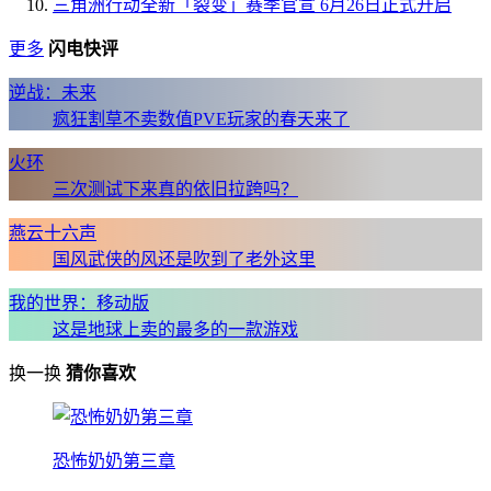
三角洲行动全新「裂变」赛季官宣 6月26日正式开启
更多
闪电快评
逆战：未来
疯狂割草不卖数值PVE玩家的春天来了
火环
三次测试下来真的依旧拉跨吗？
燕云十六声
国风武侠的风还是吹到了老外这里
我的世界：移动版
这是地球上卖的最多的一款游戏
换一换
猜你喜欢
恐怖奶奶第三章