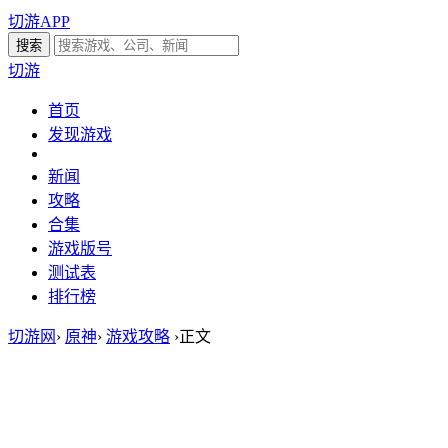
切游APP
切游
首页
发现游戏
新闻
攻略
合集
游戏版号
测试表
排行榜
切游网
›
原神
›
游戏攻略
›
正文