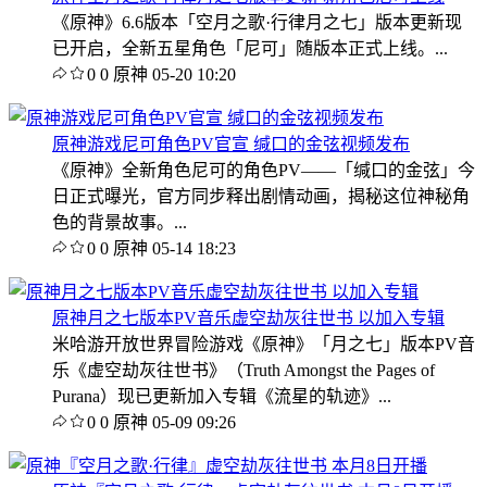
《原神》6.6版本「空月之歌·行律月之七」版本更新现
已开启，全新五星角色「尼可」随版本正式上线。...
0
0
原神
05-20 10:20
原神游戏尼可角色PV官宣 缄口的金弦视频发布
《原神》全新角色尼可的角色PV——「缄口的金弦」今
日正式曝光，官方同步释出剧情动画，揭秘这位神秘角
色的背景故事。...
0
0
原神
05-14 18:23
原神月之七版本PV音乐虚空劫灰往世书 以加入专辑
米哈游开放世界冒险游戏《原神》「月之七」版本PV音
乐《虚空劫灰往世书》（Truth Amongst the Pages of
Purana）现已更新加入专辑《流星的轨迹》...
0
0
原神
05-09 09:26