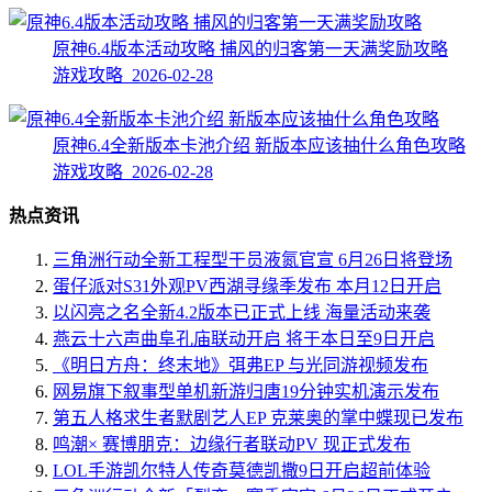
原神6.4版本活动攻略 捕风的归客第一天满奖励攻略
游戏攻略 2026-02-28
原神6.4全新版本卡池介绍 新版本应该抽什么角色攻略
游戏攻略 2026-02-28
热点资讯
三角洲行动全新工程型干员液氮官宣 6月26日将登场
蛋仔派对S31外观PV西湖寻缘季发布 本月12日开启
以闪亮之名全新4.2版本已正式上线 海量活动来袭
燕云十六声曲阜孔庙联动开启 将于本日至9日开启
《明日方舟：终末地》弭弗EP 与光同游视频发布
网易旗下叙事型单机新游归唐19分钟实机演示发布
第五人格求生者默剧艺人EP 克莱奥的掌中蝶现已发布
鸣潮× 赛博朋克：边缘行者联动PV 现正式发布
LOL手游凯尔特人传奇莫德凯撒9日开启超前体验